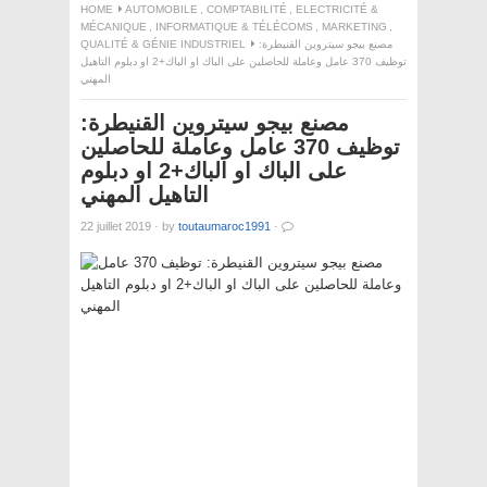
HOME
AUTOMOBILE
,
COMPTABILITÉ
,
ELECTRICITÉ &
MÉCANIQUE
,
INFORMATIQUE & TÉLÉCOMS
,
MARKETING
,
QUALITÉ & GÉNIE INDUSTRIEL
مصنع بيجو سيتروين القنيطرة:
توظيف 370 عامل وعاملة للحاصلين على الباك او الباك+2 او دبلوم التاهيل
المهني
مصنع بيجو سيتروين القنيطرة:
توظيف 370 عامل وعاملة للحاصلين
على الباك او الباك+2 او دبلوم
التاهيل المهني
22 juillet 2019
·
by
toutaumaroc1991
·