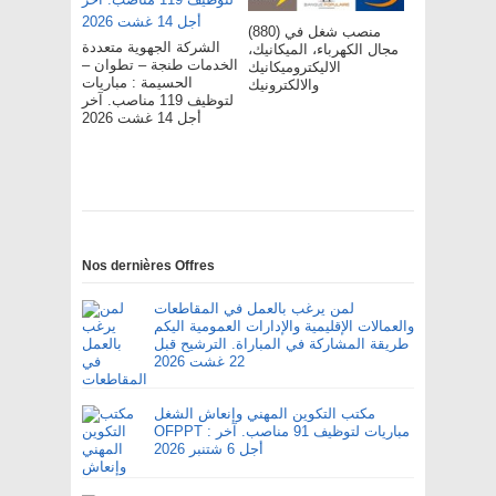
(880) منصب شغل في
الشركة الجهوية متعددة
مجال الكهرباء، الميكانيك،
الخدمات طنجة – تطوان –
الاليكتروميكانيك
الحسيمة : مباريات
والالكترونيك
لتوظيف 119 مناصب. آخر
أجل 14 غشت 2026
Nos dernières Offres
لمن يرغب بالعمل في المقاطعات
والعمالات الإقليمية والإدارات العمومية اليكم
طريقة المشاركة في المباراة. الترشيح قبل
22 غشت 2026
مكتب التكوين المهني وإنعاش الشغل
OFPPT : مباريات لتوظيف 91 مناصب. آخر
أجل 6 شتنبر 2026