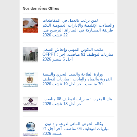
Nos dernières Offres
لمن يرغب بالعمل في المقاطعات
والعمالات الإقليمية والإدارات العمومية اليكم
طريقة المشاركة في المباراة. الترشيح قبل
22 غشت 2026
مكتب التكوين المهني وإنعاش الشغل
OFPPT : مباريات لتوظيف 91 مناصب. آخر
أجل 6 شتنبر 2026
وزارة الفلاحة والصيد البحري والتنمية
القروية والمياه والغابات : مباريات لتوظيف
70 مناصب. آخر أجل 19 غشت 2026
بنك المغرب : مباريات لتوظيف 08 مناصب.
آخر أجل 18 غشت 2026
وكالة الحوض المائي لدرعة واد نون :
مباريات لتوظيف 06 مناصب. آخر أجل 21
غشت 2026