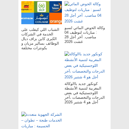
وكالة الحوض المائي لسبو
الشباب اللي كيقلب على
: مباريات لتوظيف 04
الخدمة في الشركات
مناصب. آخر أجل 28
الكبرى كاين بزاف ديال
غشت 2026
الوظائف بسالير مزيان و
بكونترات مختلفة
كونكور جديد باالوكالة
المغربية لتنمية الأنشطة
اللوجستيكية في بعض
الدرجات والتخصصات ،آخر
أجل هو 4 شتنبر 2026