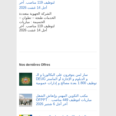
الشركة الجهوية متعددة
الخدمات طنجة – تطوان –
الحسيمة : مباريات
لتوظيف 119 مناصب. آخر
أجل 14 غشت 2026
Nos dernières Offres
سار لمن يتوفرون على البكالوريا و الـ
DEUG و الدبلوم و الإجازة أو الماستر
توظيف 1.800 بعدة مصالح و إدارات عمومية
مكتب التكوين المهني وإنعاش الشغل
OFPPT : مباريات لتوظيف 449 مناصب.
آخر أجل 6 شتنبر 2026