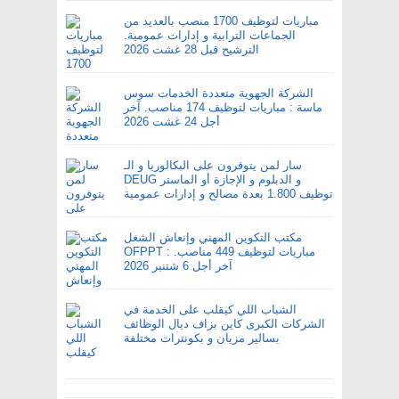
مباريات لتوظيف 1700 منصب بالعديد من
الجماعات الترابية و إدارات عمومية.
الترشيح قبل 28 غشت 2026
الشركة الجهوية متعددة الخدمات سوس
ماسة : مباريات لتوظيف 174 مناصب. آخر
أجل 24 غشت 2026
سار لمن يتوفرون على البكالوريا و الـ
DEUG و الدبلوم و الإجازة أو الماستر
توظيف 1.800 بعدة مصالح و إدارات عمومية
مكتب التكوين المهني وإنعاش الشغل
OFPPT : مباريات لتوظيف 449 مناصب.
آخر أجل 6 شتنبر 2026
الشباب اللي كيقلب على الخدمة في
الشركات الكبرى كاين بزاف ديال الوظائف
بسالير مزيان و بكونترات مختلفة