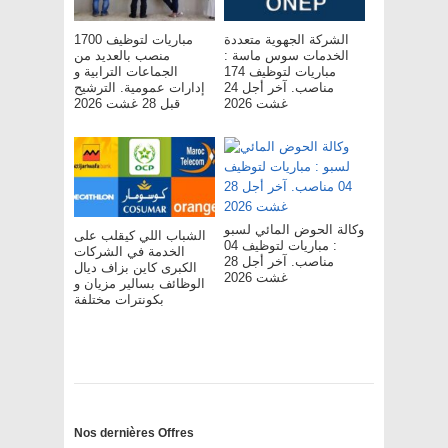
الشركة الجهوية متعددة
مباريات لتوظيف 1700
الخدمات سوس ماسة :
منصب بالعديد من
مباريات لتوظيف 174
الجماعات الترابية و
مناصب. آخر أجل 24
إدارات عمومية. الترشيح
غشت 2026
قبل 28 غشت 2026
وكالة الحوض المائي لسبو
الشباب اللي كيقلب على
: مباريات لتوظيف 04
الخدمة في الشركات
مناصب. آخر أجل 28
الكبرى كاين بزاف ديال
غشت 2026
الوظائف بسالير مزيان و
بكونترات مختلفة
Nos dernières Offres