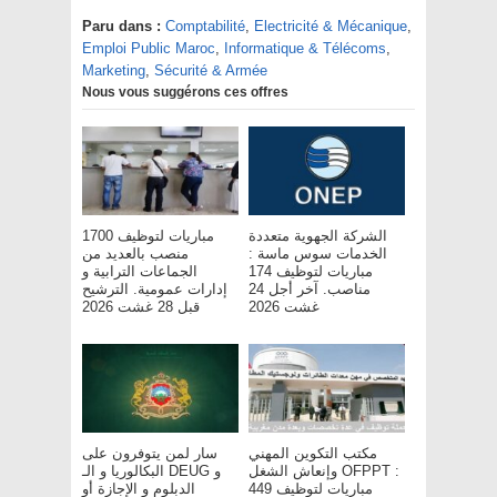
Paru dans :
Comptabilité
,
Electricité & Mécanique
,
Emploi Public Maroc
,
Informatique & Télécoms
,
Marketing
,
Sécurité & Armée
Nous vous suggérons ces offres
الشركة الجهوية متعددة
مباريات لتوظيف 1700
الخدمات سوس ماسة :
منصب بالعديد من
مباريات لتوظيف 174
الجماعات الترابية و
مناصب. آخر أجل 24
إدارات عمومية. الترشيح
غشت 2026
قبل 28 غشت 2026
مكتب التكوين المهني
سار لمن يتوفرون على
وإنعاش الشغل OFPPT :
البكالوريا و الـ DEUG و
مباريات لتوظيف 449
الدبلوم و الإجازة أو