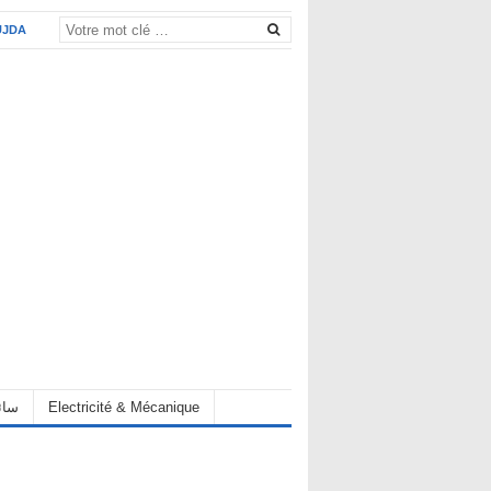
UJDA
eur سائق
Electricité & Mécanique