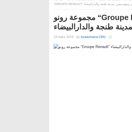
“GROUPE RENAULT” ن بمدينة طنجة والدارالبيضاء
مجموعة رونو “Groupe Renault” تعلن عن توظيفات مهمة
ينة طنجة والدارالبيضاء
19 mars 2019
·
by
toutaumaroc1991
·