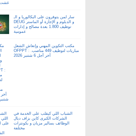
سار لمن يتوفرون على البكالوريا و الـ
DEUG و الدبلوم و الإجازة أو الماستر
توظيف 1.800 بعدة مصالح و إدارات
عمومية
مكتب التكوين المهني وإنعاش الشغل
OFPPT : مباريات لتوظيف 449 مناصب.
آخر أجل 6 شتنبر 2026
الشباب اللي كيقلب على الخدمة في
الشركات الكبرى كاين بزاف ديال
الوظائف بسالير مزيان و بكونترات
مختلفة