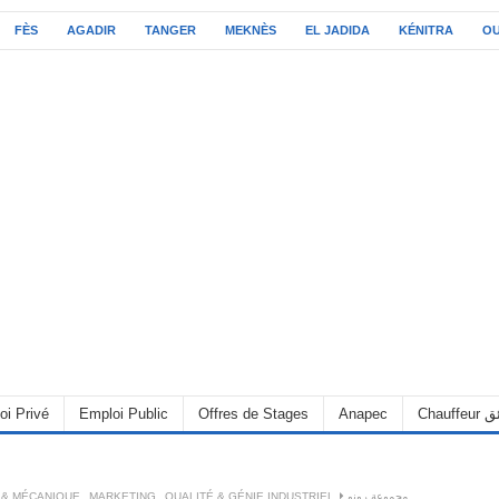
FÈS
AGADIR
TANGER
MEKNÈS
EL JADIDA
KÉNITRA
O
oi Privé
Emploi Public
Offres de Stages
Anapec
Chauff
 & MÉCANIQUE
,
MARKETING
,
QUALITÉ & GÉNIE INDUSTRIEL
مجموعة رونو