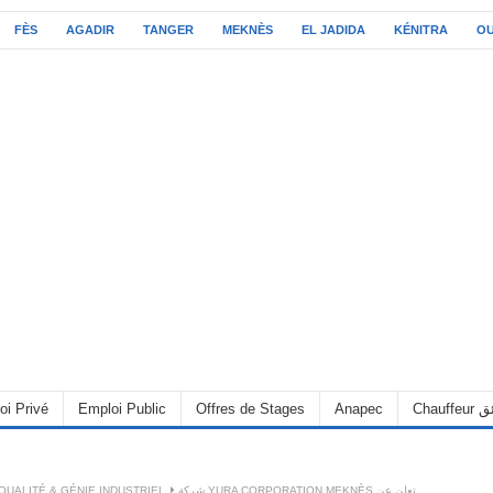
FÈS
AGADIR
TANGER
MEKNÈS
EL JADIDA
KÉNITRA
O
oi Privé
Emploi Public
Offres de Stages
Anapec
Chauff
QUALITÉ & GÉNIE INDUSTRIEL
شركة YURA CORPORATION MEKNÈS تعلن عن