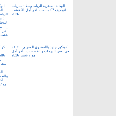
الوكالة الحضرية للرباط وسلا : مباريات
لتوظيف 07 مناصب. آخر أجل 31 غشت
2026
كونكور جديد باالصندوق المغربي للتقاعد
في بعض الدرجات والتخصصات . آخر أجل
هو 7 شتنبر 2026