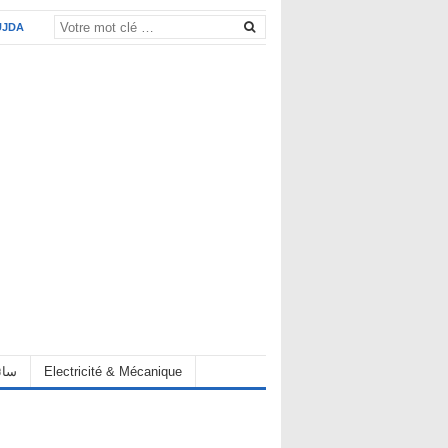
UJDA
eur سائق
Electricité & Mécanique