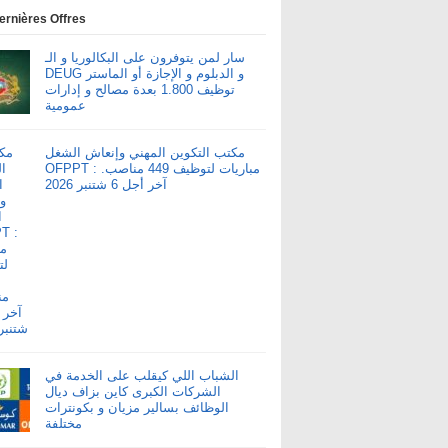
ernières Offres
سار لمن يتوفرون على البكالوريا و الـ
DEUG و الدبلوم و الإجازة أو الماستر
توظيف 1.800 بعدة مصالح و إدارات
عمومية
مكتب التكوين المهني وإنعاش الشغل
OFPPT : مباريات لتوظيف 449 مناصب.
آخر أجل 6 شتنبر 2026
الشباب اللي كيقلب على الخدمة في
الشركات الكبرى كاين بزاف ديال
الوظائف بسالير مزيان و بكونترات
مختلفة