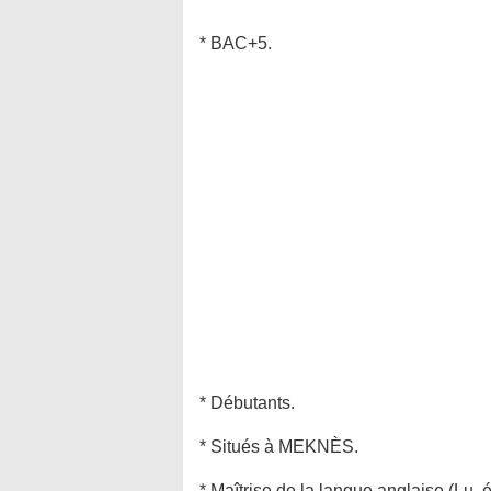
* BAC+5.
* Débutants.
* Situés à MEKNÈS.
* Maîtrise de la langue anglaise (Lu, éc