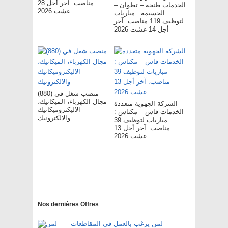
مناصب. آخر أجل 28
الخدمات طنجة – تطوان –
غشت 2026
الحسيمة : مباريات
لتوظيف 119 مناصب. آخر
أجل 14 غشت 2026
(880) منصب شغل في
مجال الكهرباء، الميكانيك،
الشركة الجهوية متعددة
الاليكتروميكانيك
الخدمات فاس – مکناس :
والالكترونيك
مباريات لتوظيف 39
مناصب. آخر أجل 13
غشت 2026
Nos dernières Offres
لمن يرغب بالعمل في المقاطعات