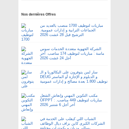
Nos dernières Offres
مباريات لتوظيف 1700 منصب بالعديد من
الجماعات الترابية و إدارات عمومية.
الترشيح قبل 28 غشت 2026
الشركة الجهوية متعددة الخدمات سوس
ماسة : مباريات لتوظيف 174 مناصب. آخر
أجل 24 غشت 2026
سار لمن يتوفرون على البكالوريا و الـ
DEUG و الدبلوم و الإجازة أو الماستر
توظيف 1.800 بعدة مصالح و إدارات عمومية
مكتب التكوين المهني وإنعاش الشغل
OFPPT : مباريات لتوظيف 449 مناصب.
آخر أجل 6 شتنبر 2026
الشباب اللي كيقلب على الخدمة في
الشركات الكبرى كاين بزاف ديال الوظائف
بسالير مزيان و بكونترات مختلفة