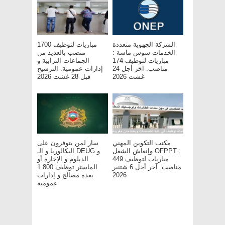
الشركة الجهوية متعددة
مباريات لتوظيف 1700
الخدمات سوس ماسة :
منصب بالعديد من
مباريات لتوظيف 174
الجماعات الترابية و
مناصب. آخر أجل 24
إدارات عمومية. الترشيح
غشت 2026
قبل 28 غشت 2026
مكتب التكوين المهني
سار لمن يتوفرون على
وإنعاش الشغل OFPPT :
البكالوريا و الـ DEUG و
مباريات لتوظيف 449
الدبلوم و الإجازة أو
مناصب. آخر أجل 6 شتنبر
الماستر توظيف 1.800
بعدة مصالح و إدارات
2026
عمومية