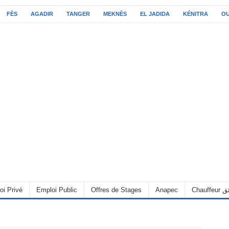
FÈS
AGADIR
TANGER
MEKNÈS
EL JADIDA
KÉNITRA
O
C سائق
Anapec
Offres de Stages
Emploi Public
oi Privé