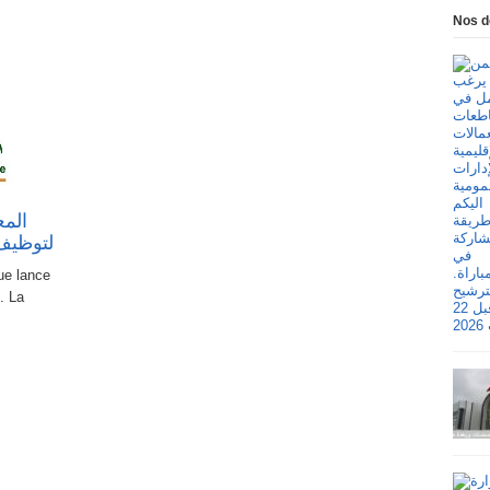
Nos d
المع
لتوظيف 30 مناصب. آخر أجل 21 م
ue lance
. La