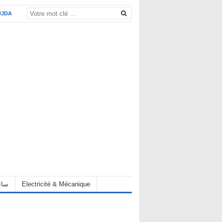
UJDA
eur سائق
Electricité & Mécanique