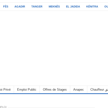
FÈS
AGADIR
TANGER
MEKNÈS
EL JADIDA
KÉNITRA
O
oi Privé
Emploi Public
Offres de Stages
Anapec
Chauff
MPLOI