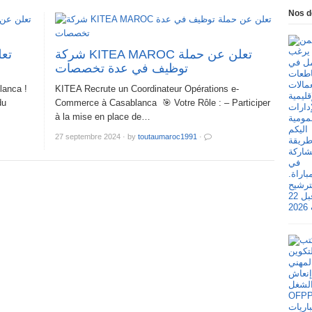
Nos d
شركة KITEA MAROC تعلن عن حملة
توظيف في عدة تخصصات
lanca !
KITEA Recrute un Coordinateur Opérations e-
du
Commerce à Casablanca 🎯 Votre Rôle : – Participer
à la mise en place de…
27 septembre 2024
·
by
toutaumaroc1991
·