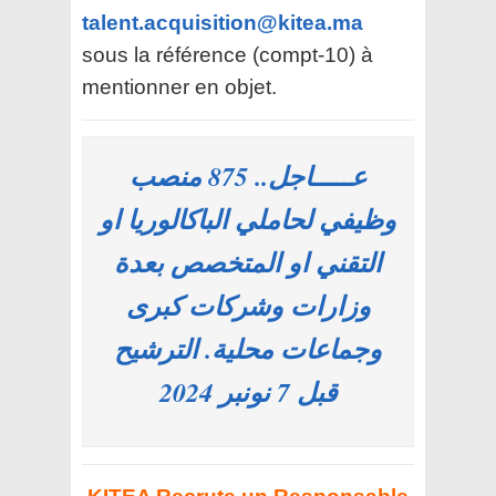
talent.acquisition@kitea.ma
sous la référence (compt-10) à
mentionner en objet.
عـــــاجل.. 875 منصب
وظيفي لحاملي الباكالوريا او
التقني او المتخصص بعدة
وزارات وشركات كبرى
وجماعات محلية. الترشيح
قبل 7 نونبر 2024