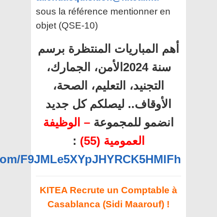
sous la référence mentionner en
objet (QSE-10)
أهم المباريات المنتظرة برسم
سنة 2024الأمن، الجمارك،
التجنيد، التعليم، الصحة،
الأوقاف.. ليصلكم كل جديد
انضمو للمجموعة
– الوظيفة
:
العمومية (55)
p.com/F9JMLe5XYpJHYRCK5HMlFh
KITEA Recrute un Comptable à
Casablanca (Sidi Maarouf) !