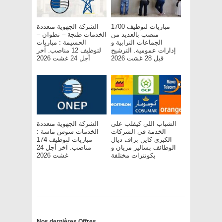
مباريات لتوظيف 1700
الشركة الجهوية متعددة
منصب بالعديد من
الخدمات طنجة – تطوان –
الجماعات الترابية و
الحسيمة : مباريات
إدارات عمومية. الترشيح
لتوظيف 12 مناصب. آخر
قبل 28 غشت 2026
أجل 24 غشت 2026
الشباب اللي كيقلب على
الشركة الجهوية متعددة
الخدمة في الشركات
الخدمات سوس ماسة :
الكبرى كاين بزاف ديال
مباريات لتوظيف 174
الوظائف بسالير مزيان و
مناصب. آخر أجل 24
بكونترات مختلفة
غشت 2026
Nos dernières Offres