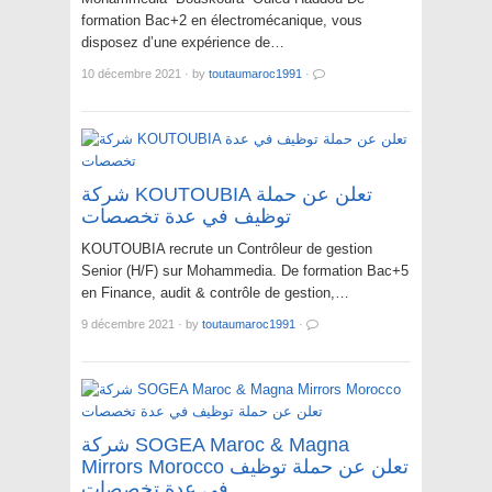
formation Bac+2 en électromécanique, vous
disposez d’une expérience de…
10 décembre 2021
·
by
toutaumaroc1991
·
شركة KOUTOUBIA تعلن عن حملة
توظيف في عدة تخصصات
KOUTOUBIA recrute un Contrôleur de gestion
Senior (H/F) sur Mohammedia. De formation Bac+5
en Finance, audit & contrôle de gestion,…
9 décembre 2021
·
by
toutaumaroc1991
·
شركة SOGEA Maroc & Magna
Mirrors Morocco تعلن عن حملة توظيف
في عدة تخصصات