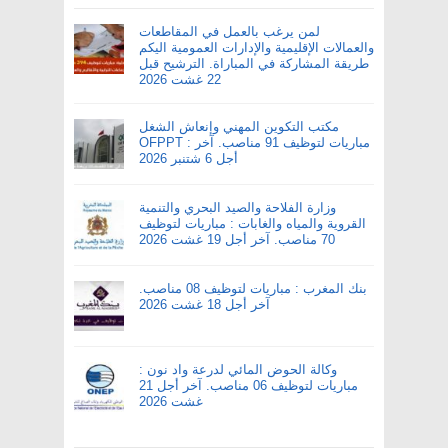
لمن يرغب بالعمل في المقاطعات
والعمالات الإقليمية والإدارات العمومية اليكم
طريقة المشاركة في المباراة. الترشيح قبل
22 غشت 2026
مكتب التكوين المهني وإنعاش الشغل
OFPPT : مباريات لتوظيف 91 مناصب. آخر
أجل 6 شتنبر 2026
وزارة الفلاحة والصيد البحري والتنمية
القروية والمياه والغابات : مباريات لتوظيف
70 مناصب. آخر أجل 19 غشت 2026
بنك المغرب : مباريات لتوظيف 08 مناصب.
آخر أجل 18 غشت 2026
وكالة الحوض المائي لدرعة واد نون :
مباريات لتوظيف 06 مناصب. آخر أجل 21
غشت 2026