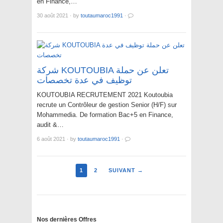
en Finance,…
30 août 2021
·
by
toutaumaroc1991
·
شركة KOUTOUBIA تعلن عن حملة
توظيف في عدة تخصصات
KOUTOUBIA RECRUTEMENT 2021 Koutoubia
recrute un Contrôleur de gestion Senior (H/F) sur
Mohammedia. De formation Bac+5 en Finance,
audit &…
6 août 2021
·
by
toutaumaroc1991
·
1
2
SUIVANT →
Nos dernières Offres