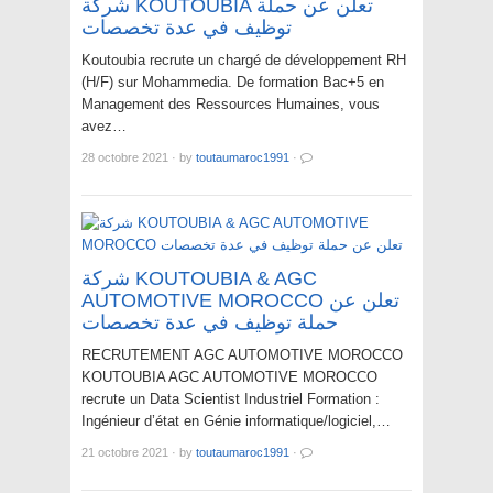
شركة KOUTOUBIA تعلن عن حملة
توظيف في عدة تخصصات
Koutoubia recrute un chargé de développement RH
(H/F) sur Mohammedia. De formation Bac+5 en
Management des Ressources Humaines, vous
avez…
28 octobre 2021
·
by
toutaumaroc1991
·
شركة KOUTOUBIA & AGC
AUTOMOTIVE MOROCCO تعلن عن
حملة توظيف في عدة تخصصات
RECRUTEMENT AGC AUTOMOTIVE MOROCCO
KOUTOUBIA AGC AUTOMOTIVE MOROCCO
recrute un Data Scientist Industriel Formation :
Ingénieur d’état en Génie informatique/logiciel,…
21 octobre 2021
·
by
toutaumaroc1991
·