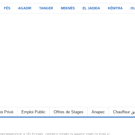
FÈS
AGADIR
TANGER
MEKNÈS
EL JADIDA
KÉNITRA
O
oi Privé
Emploi Public
Offres de Stages
Anapec
Chauff
INFORMATIQUE & TÉLÉCOMS
,
OFFRES D'EMPLOI MAROC EMPLOI PUBLIC