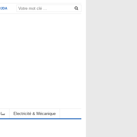
UJDA
eur سائق
Electricité & Mécanique