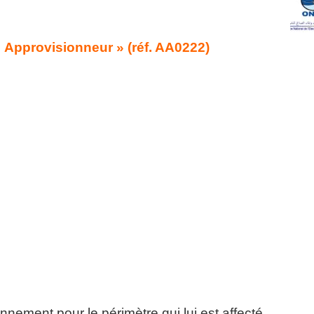
 Approvisionneur » (réf. AA0222)
onnement pour le périmètre qui lui est affecté