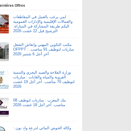
ernières Offres
لمن يرغب بالعمل في المقاطعات
والعمالات الإقليمية والإدارات العمومية
اليكم طريقة المشاركة في المباراة.
الترشيح قبل 22 غشت 2026
مكتب التكوين المهني وإنعاش الشغل
OFPPT : مباريات لتوظيف 91 مناصب.
آخر أجل 6 شتنبر 2026
وزارة الفلاحة والصيد البحري والتنمية
القروية والمياه والغابات : مباريات
لتوظيف 70 مناصب. آخر أجل 19 غشت
2026
بنك المغرب : مباريات لتوظيف 08
مناصب. آخر أجل 18 غشت 2026
وكالة الحوض المائي لدرعة واد نون :