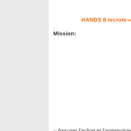
HANDS 8 recrute «
Mission:
– Assurer l’achat et l’approvisi