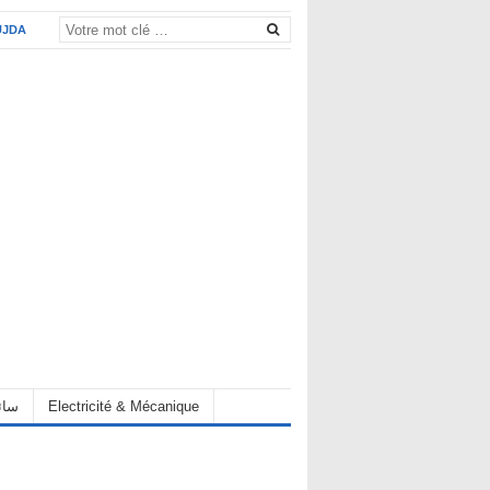
UJDA
eur سائق
Electricité & Mécanique