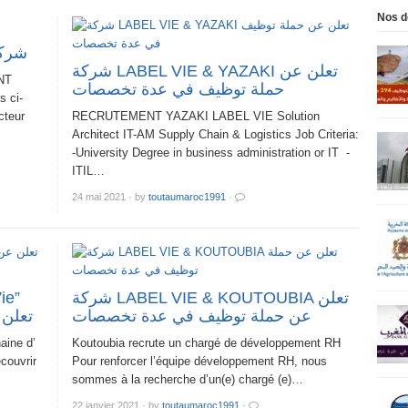
Nos d
شركة 
شركة LABEL VIE & YAZAKI تعلن عن
NT
حملة توظيف في عدة تخصصات
s ci-
cteur
RECRUTEMENT YAZAKI LABEL VIE Solution
Architect IT-AM Supply Chain & Logistics Job Criteria:
-University Degree in business administration or IT -
ITIL…
24 mai 2021
·
by
toutaumaroc1991
·
شركة LABEL VIE & KOUTOUBIA تعلن
عن حملة توظيف في عدة تخصصات
تعلن
aine d’
Koutoubia recrute un chargé de développement RH
couvrir
Pour renforcer l’équipe développement RH, nous
sommes à la recherche d’un(e) chargé (e)…
22 janvier 2021
·
by
toutaumaroc1991
·