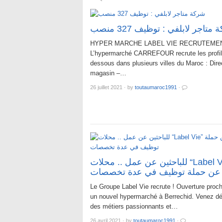
متاجر لابلفي : توظيف 327 منصب
HYPER MARCHE LABEL VIE RECRUTEME
L’hypermarché CARREFOUR recrute les profil
dessous dans plusieurs villes du Maroc : Dire
magasin –…
26 juillet 2021
·
by
toutaumaroc1991
·
للباحثين عن عمل .. محلات “Label Vie”
 عن حملة توظيف في عدة تخصصات
Le Groupe Label Vie recrute ! Ouverture proch
un nouvel hypermarché à Berrechid. Venez dé
des métiers passionnants et…
26 avril 2021
·
by
toutaumaroc1991
·