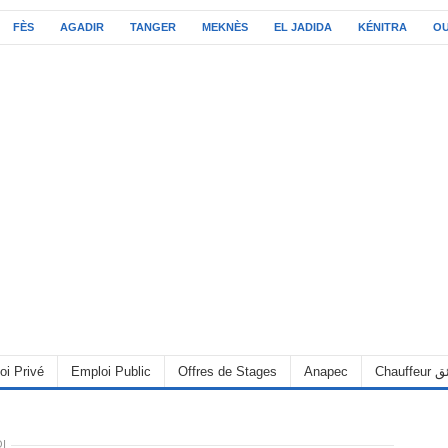
FÈS
AGADIR
TANGER
MEKNÈS
EL JADIDA
KÉNITRA
O
oi Privé
Emploi Public
Offres de Stages
Anapec
Chauff
I