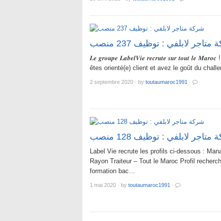
شركة متاجر لابلفي : توظيف 237
𝑳𝒆 𝒈𝒓𝒐𝒖𝒑𝒆 𝑳𝒂𝒃𝒆𝒍𝑽𝒊𝒆 𝒓𝒆𝒄𝒓𝒖𝒕𝒆 𝒔𝒖𝒓 𝒕𝒐𝒖𝒕 𝒍𝒆 𝑴𝒂𝒓
êtes orienté(e) client et avez le goût du chal
2 septembre 2020
·
by
toutaumaroc1991
·
شركة متاجر لابلفي : توظيف 128
Label Vie recrute les profils ci-dessous : Man
Rayon Traiteur – Tout le Maroc Profil recherc
formation bac…
1 mai 2020
·
by
toutaumaroc1991
·