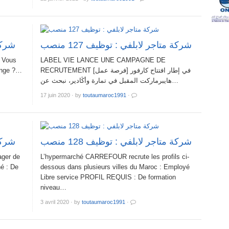
 منصب
شركة متاجر لابلفي : توظيف 127 منصب
𝒄 ! Vous
LABEL VIE LANCE UNE CAMPAGNE DE
lenge ?…
RECRUTEMENT [فرصة عمل] في إطار افتتاح كارفور
هايبرماركت المقبل في تمارة وأڭادير، نبحث عن…
17 juin 2020
·
by
toutaumaroc1991
·
 منصب
شركة متاجر لابلفي : توظيف 128 منصب
ager de
L’hypermarché CARREFOUR recrute les profils ci-
hé : De
dessous dans plusieurs villes du Maroc : Employé
Libre service PROFIL REQUIS : De formation
niveau…
3 avril 2020
·
by
toutaumaroc1991
·