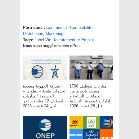
Paru dans :
Commercial
,
Comptabilité
,
Distribution
,
Marketing
Tags:
Label Vie Recrutement et Emploi
Nous vous suggérons ces offres
مباريات لتوظيف 1700
الشركة الجهوية متعددة
منصب بالعديد من
الخدمات طنجة – تطوان –
الجماعات الترابية و
الحسيمة : مباريات
إدارات عمومية. الترشيح
لتوظيف 12 مناصب. آخر
قبل 28 غشت 2026
أجل 24 غشت 2026