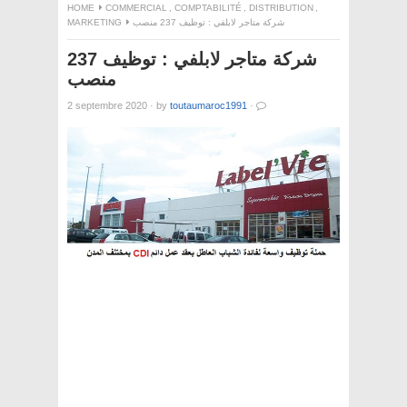
HOME
COMMERCIAL
,
COMPTABILITÉ
,
DISTRIBUTION
,
MARKETING
شركة متاجر لابلفي : توظيف 237 منصب
شركة متاجر لابلفي : توظيف 237
منصب
2 septembre 2020
·
by
toutaumaroc1991
·