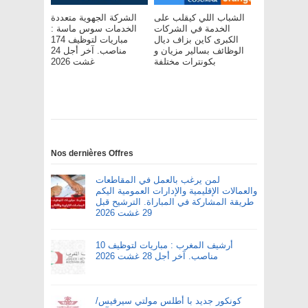
الشباب اللي كيقلب على
الشركة الجهوية متعددة
الخدمة في الشركات
الخدمات سوس ماسة :
الكبرى كاين بزاف ديال
مباريات لتوظيف 174
الوظائف بسالير مزيان و
مناصب. آخر أجل 24
بكونترات مختلفة
غشت 2026
Nos dernières Offres
لمن يرغب بالعمل في المقاطعات
والعمالات الإقليمية والإدارات العمومية اليكم
طريقة المشاركة في المباراة. الترشيح قبل
29 غشت 2026
أرشيف المغرب : مباريات لتوظيف 10
مناصب. آخر أجل 28 غشت 2026
كونكور جديد با أطلس مولتي سيرفيس/