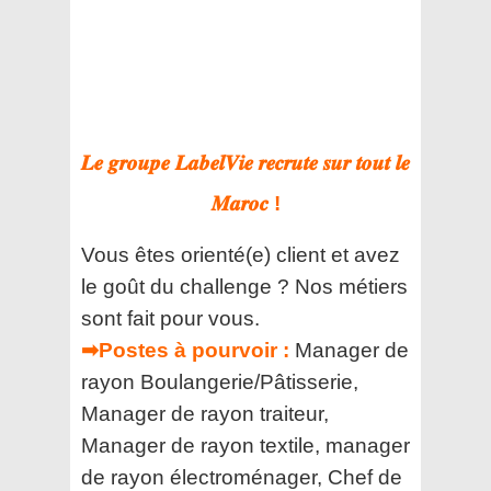
𝑳𝒆 𝒈𝒓𝒐𝒖𝒑𝒆 𝑳𝒂𝒃𝒆𝒍𝑽𝒊𝒆 𝒓𝒆𝒄𝒓𝒖𝒕𝒆 𝒔𝒖𝒓 𝒕𝒐𝒖𝒕 𝒍𝒆
𝑴𝒂𝒓𝒐𝒄 !
Vous êtes orienté(e) client et avez
le goût du challenge ? Nos métiers
sont fait pour vous.
➡Postes à pourvoir :
Manager de
rayon Boulangerie/Pâtisserie,
Manager de rayon traiteur,
Manager de rayon textile, manager
de rayon électroménager, Chef de