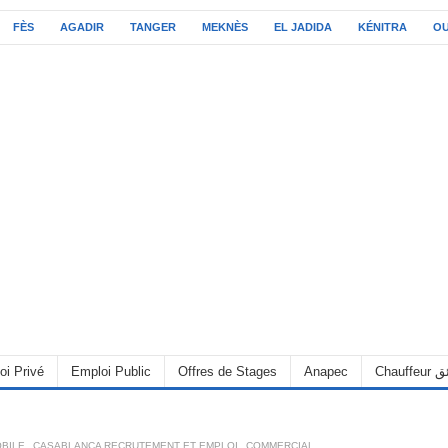
FÈS
AGADIR
TANGER
MEKNÈS
EL JADIDA
KÉNITRA
O
oi Privé
Emploi Public
Offres de Stages
Anapec
Chauff
BILE
,
CASABLANCA RECRUTEMENT ET EMPLOI
,
COMMERCIAL
,