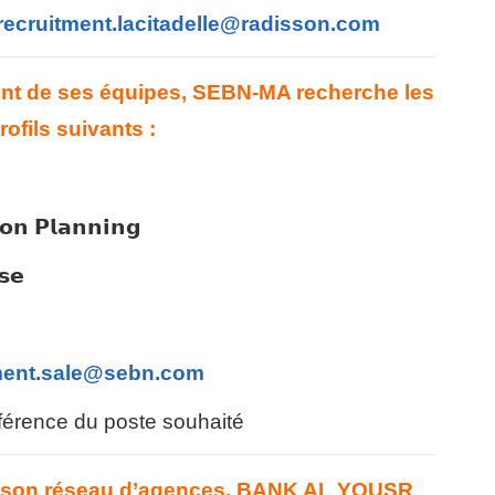
recruitment.lacitadelle@radisson.com
ent de ses équipes, SEBN-MA recherche les
rofils suivants :
𝗼𝗻 𝗣𝗹𝗮𝗻𝗻𝗶𝗻𝗴
𝘀𝗲
ment.sale@sebn.com
référence du poste souhaité
e son réseau d’agences, BANK AL YOUSR