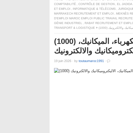
COMPTABILITÉ
,
CONTRÔLE DE GESTION
,
EL JADID
ET EMPLOI
,
INFORMATIQUE & TÉLÉCOMS
,
JURIDIQU
MARRAKECH RECRUTEMENT ET EMPLOI
,
MEKNÈS R
D'EMPLOI MAROC EMPLOI PUBLIC TRAVAIL RECRUT
GÉNIE INDUSTRIEL
,
RABAT RECRUTEMENT ET EMPL
TRANSPORT & LOGISTIQUE
(1000)  والالكترونيك
(1000) منصب شغل في مجال الكهرباء، الميكانيك،
يكتروميكانيك والالكترونيك
19 juin 2026
·
by
toutaumaroc1991
·