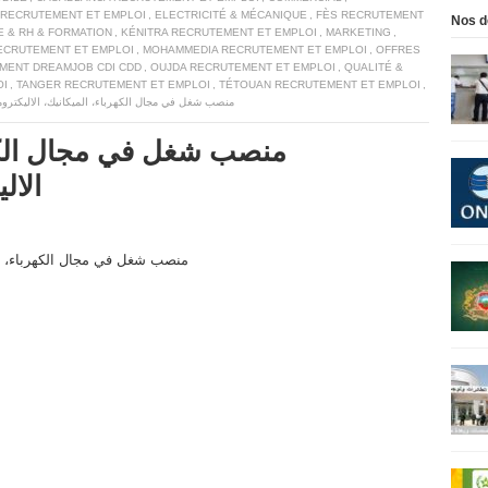
A RECRUTEMENT ET EMPLOI
,
ELECTRICITÉ & MÉCANIQUE
,
FÈS RECRUTEMENT
Nos d
E & RH & FORMATION
,
KÉNITRA RECRUTEMENT ET EMPLOI
,
MARKETING
,
ECRUTEMENT ET EMPLOI
,
MOHAMMEDIA RECRUTEMENT ET EMPLOI
,
OFFRES
EMENT DREAMJOB CDI CDD
,
OUJDA RECRUTEMENT ET EMPLOI
,
QUALITÉ &
OI
,
TANGER RECRUTEMENT ET EMPLOI
,
TÉTOUAN RECRUTEMENT ET EMPLOI
,
منصب شغل في مجال الكهرباء، الميكانيك، الاليكتروميكانيك
الال