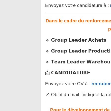
Envoyez votre candidature à :
Dans le cadre du renforcem
p
🔹 𝗚𝗿𝗼𝘂𝗽 𝗟𝗲𝗮𝗱𝗲𝗿 𝗔𝗰𝗵𝗮𝘁𝘀
🔹 𝗚𝗿𝗼𝘂𝗽 𝗟𝗲𝗮𝗱𝗲𝗿 𝗣𝗿𝗼𝗱𝘂𝗰𝘁𝗶
🔹 𝗧𝗲𝗮𝗺 𝗟𝗲𝗮𝗱𝗲𝗿 𝗪𝗮𝗿𝗲𝗵𝗼𝘂
📩 𝗖𝗔𝗡𝗗𝗜𝗗𝗔𝗧𝗨𝗥𝗘
Envoyez votre CV à :
recrute
📌 Objet du mail : indiquer la 
Pour le développement d