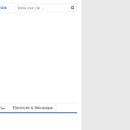
UJDA
eur سائق
Electricité & Mécanique