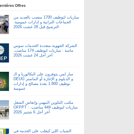
ernières Offres
مباريات لتوظيف 1700 منصب بالعديد من
الجماعات الترابية و إدارات عمومية.
الترشيح قبل 28 غشت 2026
الشركة الجهوية متعددة الخدمات سوس
ماسة : مباريات لتوظيف 174 مناصب.
آخر أجل 24 غشت 2026
سار لمن يتوفرون على البكالوريا و الـ
DEUG و الدبلوم و الإجازة أو الماستر
توظيف 1.800 بعدة مصالح و إدارات
عمومية
مكتب التكوين المهني وإنعاش الشغل
OFPPT : مباريات لتوظيف 449 مناصب.
آخر أجل 6 شتنبر 2026
الشباب اللي كيقلب على الخدمة في