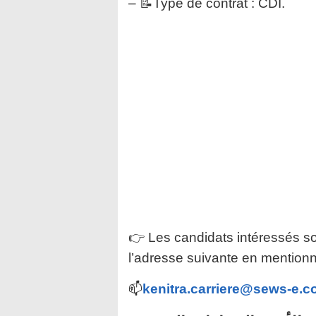
– 📝Type de contrat : CDI.
👉 Les candidats intéressés so
l’adresse suivante en mention
📫
kenitra.carriere@sews-e.