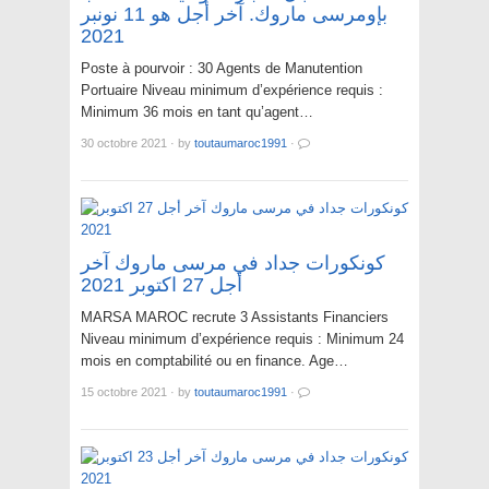
بإومرسى ماروك. آخر أجل هو 11 نونبر
2021
Poste à pourvoir : 30 Agents de Manutention
Portuaire Niveau minimum d’expérience requis :
Minimum 36 mois en tant qu’agent…
30 octobre 2021
·
by
toutaumaroc1991
·
كونكورات جداد في مرسى ماروك آخر
أجل 27 اكتوبر 2021
MARSA MAROC recrute 3 Assistants Financiers
Niveau minimum d’expérience requis : Minimum 24
mois en comptabilité ou en finance. Age…
15 octobre 2021
·
by
toutaumaroc1991
·