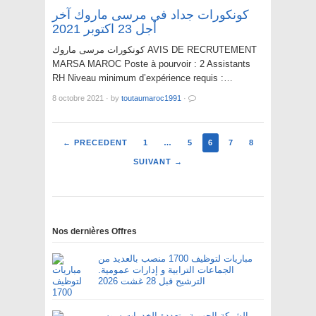
كونكورات جداد في مرسى ماروك آخر
أجل 23 اكتوبر 2021
كونكورات مرسى ماروك AVIS DE RECRUTEMENT
MARSA MAROC Poste à pourvoir : 2 Assistants
RH Niveau minimum d’expérience requis :…
8 octobre 2021
·
by
toutaumaroc1991
·
← PRECEDENT
1
…
5
6
7
8
SUIVANT →
Nos dernières Offres
مباريات لتوظيف 1700 منصب بالعديد من
الجماعات الترابية و إدارات عمومية.
الترشيح قبل 28 غشت 2026
الشركة الجهوية متعددة الخدمات سوس