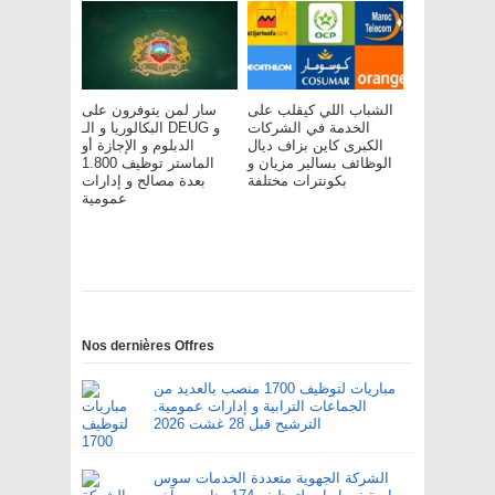
الشباب اللي كيقلب على
سار لمن يتوفرون على
الخدمة في الشركات
البكالوريا و الـ DEUG و
الكبرى كاين بزاف ديال
الدبلوم و الإجازة أو
الوظائف بسالير مزيان و
الماستر توظيف 1.800
بكونترات مختلفة
بعدة مصالح و إدارات
عمومية
Nos dernières Offres
مباريات لتوظيف 1700 منصب بالعديد من
الجماعات الترابية و إدارات عمومية.
الترشيح قبل 28 غشت 2026
الشركة الجهوية متعددة الخدمات سوس