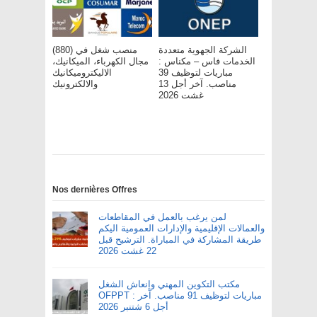
الشركة الجهوية متعددة
(880) منصب شغل في
الخدمات فاس – مکناس :
مجال الكهرباء، الميكانيك،
مباريات لتوظيف 39
الاليكتروميكانيك
مناصب. آخر أجل 13
والالكترونيك
غشت 2026
Nos dernières Offres
لمن يرغب بالعمل في المقاطعات
والعمالات الإقليمية والإدارات العمومية اليكم
طريقة المشاركة في المباراة. الترشيح قبل
22 غشت 2026
مكتب التكوين المهني وإنعاش الشغل
OFPPT : مباريات لتوظيف 91 مناصب. آخر
أجل 6 شتنبر 2026