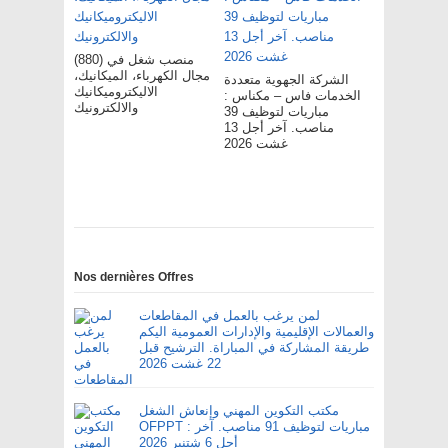
(880) منصب شغل في
مجال الكهرباء، الميكانيك،
الشركة الجهوية متعددة
الاليكتروميكانيك
الخدمات فاس – مکناس :
والالكترونيك
مباريات لتوظيف 39
مناصب. آخر أجل 13
غشت 2026
Nos dernières Offres
لمن يرغب بالعمل في المقاطعات
والعمالات الإقليمية والإدارات العمومية اليكم
طريقة المشاركة في المباراة. الترشيح قبل
22 غشت 2026
مكتب التكوين المهني وإنعاش الشغل
OFPPT : مباريات لتوظيف 91 مناصب. آخر
أجل 6 شتنبر 2026