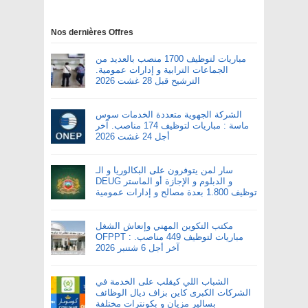
Nos dernières Offres
مباريات لتوظيف 1700 منصب بالعديد من
الجماعات الترابية و إدارات عمومية.
الترشيح قبل 28 غشت 2026
الشركة الجهوية متعددة الخدمات سوس
ماسة : مباريات لتوظيف 174 مناصب. آخر
أجل 24 غشت 2026
سار لمن يتوفرون على البكالوريا و الـ
DEUG و الدبلوم و الإجازة أو الماستر
توظيف 1.800 بعدة مصالح و إدارات عمومية
مكتب التكوين المهني وإنعاش الشغل
OFPPT : مباريات لتوظيف 449 مناصب.
آخر أجل 6 شتنبر 2026
الشباب اللي كيقلب على الخدمة في
الشركات الكبرى كاين بزاف ديال الوظائف
بسالير مزيان و بكونترات مختلفة