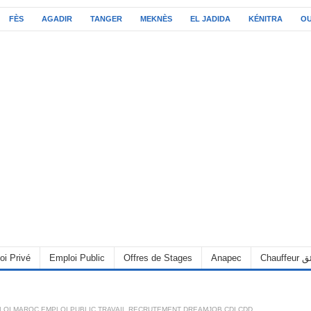
FÈS
AGADIR
TANGER
MEKNÈS
EL JADIDA
KÉNITRA
O
oi Privé
Emploi Public
Offres de Stages
Anapec
Chauff
LOI MAROC EMPLOI PUBLIC TRAVAIL RECRUTEMENT DREAMJOB CDI CDD
,