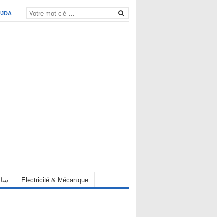
UJDA
eur سائق
Electricité & Mécanique