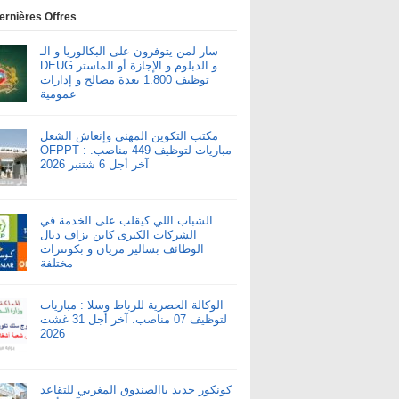
ernières Offres
سار لمن يتوفرون على البكالوريا و الـ
DEUG و الدبلوم و الإجازة أو الماستر
توظيف 1.800 بعدة مصالح و إدارات
عمومية
مكتب التكوين المهني وإنعاش الشغل
OFPPT : مباريات لتوظيف 449 مناصب.
آخر أجل 6 شتنبر 2026
الشباب اللي كيقلب على الخدمة في
الشركات الكبرى كاين بزاف ديال
الوظائف بسالير مزيان و بكونترات
مختلفة
الوكالة الحضرية للرباط وسلا : مباريات
لتوظيف 07 مناصب. آخر أجل 31 غشت
2026
كونكور جديد باالصندوق المغربي للتقاعد