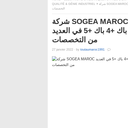
QUALITÉ & GÉNIE INDUSTRIEL
شركة SOGEA MAROC توظيفات مهمة للشباب حاملي الدبلومات والشواهد باك+2 باك +3 باك +4 باك +5 في العديد من
التخصصات
شركة SOGEA MAROC توظيفات مهمة للشباب حاملي
الدبلومات والشواهد باك+2 باك +3 باك +4 باك +5 في العديد
من التخصصات
27 janvier 2022
·
by
toutaumaroc1991
·