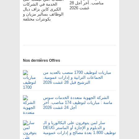
مناصب. آخر أجل 28
الخدمة في الشركات
غشت 2026
الكبرى كاين بزاف ديال
الوظائف بسالير مزيان و
بكونترات مختلفة
Nos dernières Offres
مباريات لتوظيف 1700 منصب بالعديد من
الجماعات الترابية و إدارات عمومية.
الترشيح قبل 28 غشت 2026
الشركة الجهوية متعددة الخدمات سوس
ماسة : مباريات لتوظيف 174 مناصب. آخر
أجل 24 غشت 2026
سار لمن يتوفرون على البكالوريا و الـ
DEUG و الدبلوم و الإجازة أو الماستر
توظيف 1.800 بعدة مصالح و إدارات عمومية