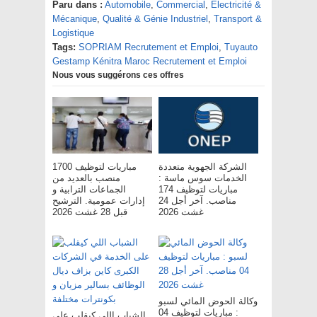
Paru dans :
Automobile
,
Commercial
,
Electricité &
Mécanique
,
Qualité & Génie Industriel
,
Transport &
Logistique
Tags:
SOPRIAM Recrutement et Emploi
,
Tuyauto
Gestamp Kénitra Maroc Recrutement et Emploi
Nous vous suggérons ces offres
الشركة الجهوية متعددة
مباريات لتوظيف 1700
الخدمات سوس ماسة :
منصب بالعديد من
مباريات لتوظيف 174
الجماعات الترابية و
مناصب. آخر أجل 24
إدارات عمومية. الترشيح
غشت 2026
قبل 28 غشت 2026
وكالة الحوض المائي لسبو
: مباريات لتوظيف 04
الشباب اللي كيقلب على