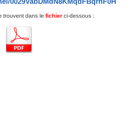
annel/0029VabDMdN8KMqdFBqrnF0H
se trouvent dans le
fichier
ci-dessous :