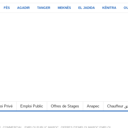
FÈS
AGADIR
TANGER
MEKNÈS
EL JADIDA
KÉNITRA
O
C سائق
Anapec
Offres de Stages
Emploi Public
oi Privé
OFFRES D'EMPLOI MAROC EMPLOI
,
EMPLOI PUBLIC MAROC
,
COMMERCIAL
,
6