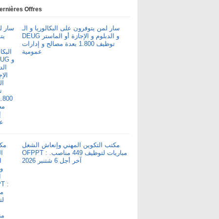
ernières Offres
سار لمن يتوفرون على البكالوريا و الـ
DEUG و الدبلوم و الإجازة أو الماستر
توظيف 1.800 بعدة مصالح و إدارات
عمومية
مكتب التكوين المهني وإنعاش الشغل
OFPPT : مباريات لتوظيف 449 مناصب.
آخر أجل 6 شتنبر 2026