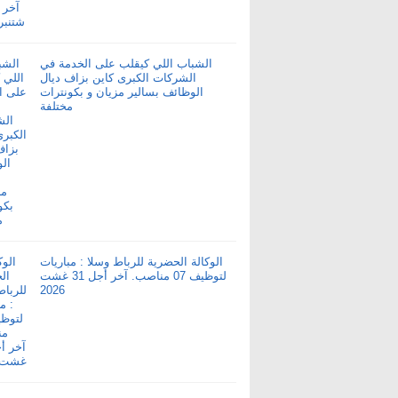
الشباب اللي كيقلب على الخدمة في
الشركات الكبرى كاين بزاف ديال
الوظائف بسالير مزيان و بكونترات
مختلفة
الوكالة الحضرية للرباط وسلا : مباريات
لتوظيف 07 مناصب. آخر أجل 31 غشت
2026