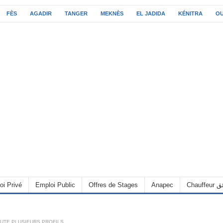
FÈS
AGADIR
TANGER
MEKNÈS
EL JADIDA
KÉNITRA
O
oi Privé
Emploi Public
Offres de Stages
Anapec
Chauff
UTE PLUSIEURS PROFILS