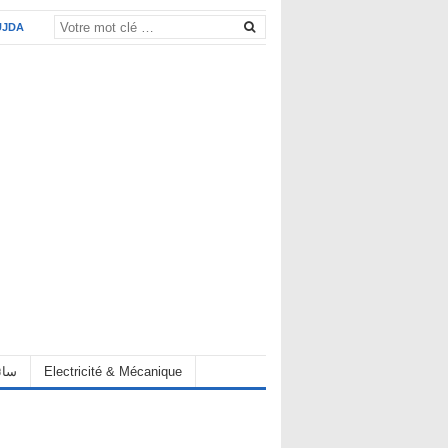
UJDA
eur سائق
Electricité & Mécanique