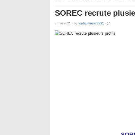
SOREC recrute plusie
7 mai 2021
·
by
toutaumaroc1991
·
SOR