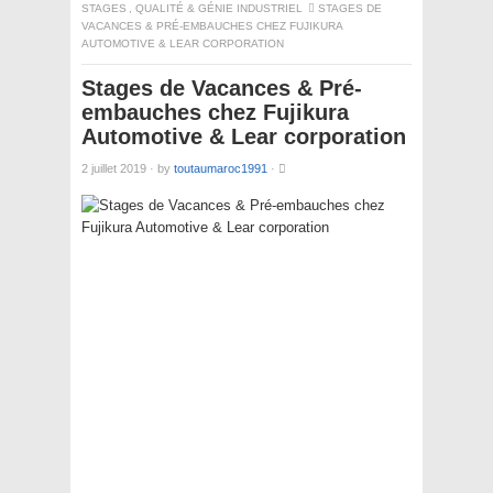
STAGES
,
QUALITÉ & GÉNIE INDUSTRIEL
STAGES DE
VACANCES & PRÉ-EMBAUCHES CHEZ FUJIKURA
AUTOMOTIVE & LEAR CORPORATION
Stages de Vacances & Pré-
embauches chez Fujikura
Automotive & Lear corporation
2 juillet 2019
·
by
toutaumaroc1991
·