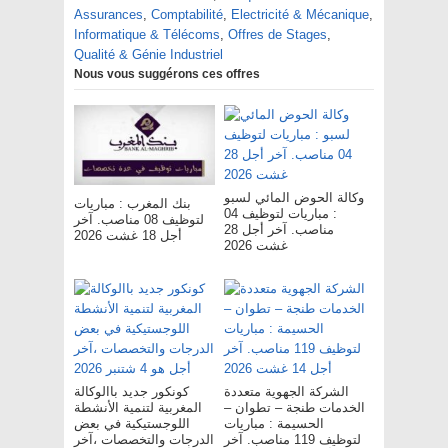
Assurances
,
Comptabilité
,
Electricité & Mécanique
,
Informatique & Télécoms
,
Offres de Stages
,
Qualité & Génie Industriel
Nous vous suggérons ces offres
وكالة الحوض المائي لسبو
بنك المغرب : مباريات
: مباريات لتوظيف 04
لتوظيف 08 مناصب. آخر
مناصب. آخر أجل 28
أجل 18 غشت 2026
غشت 2026
الشركة الجهوية متعددة
كونكور جديد باالوكالة
الخدمات طنجة – تطوان –
المغربية لتنمية الأنشطة
الحسيمة : مباريات
اللوجستيكية في بعض
لتوظيف 119 مناصب. آخر
الدرجات والتخصصات ،آخر