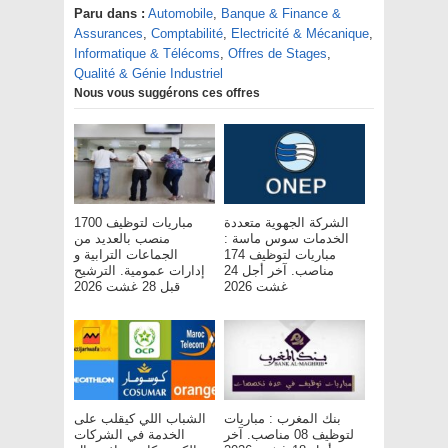
Paru dans :
Automobile
,
Banque & Finance &
Assurances
,
Comptabilité
,
Electricité & Mécanique
,
Informatique & Télécoms
,
Offres de Stages
,
Qualité & Génie Industriel
Nous vous suggérons ces offres
الشركة الجهوية متعددة
مباريات لتوظيف 1700
الخدمات سوس ماسة :
منصب بالعديد من
مباريات لتوظيف 174
الجماعات الترابية و
مناصب. آخر أجل 24
إدارات عمومية. الترشيح
غشت 2026
قبل 28 غشت 2026
بنك المغرب : مباريات
الشباب اللي كيقلب على
لتوظيف 08 مناصب. آخر
الخدمة في الشركات