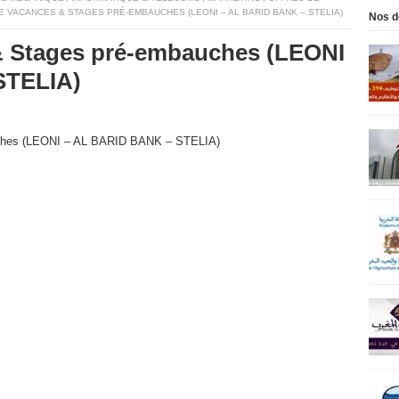
E VACANCES & STAGES PRÉ-EMBAUCHES (LEONI – AL BARID BANK – STELIA)
Nos d
& Stages pré-embauches (LEONI
STELIA)