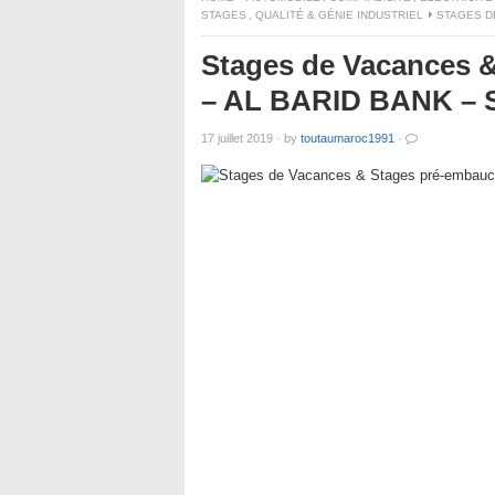
STAGES
,
QUALITÉ & GÉNIE INDUSTRIEL
STAGES D
Stages de Vacances 
– AL BARID BANK – 
17 juillet 2019
·
by
toutaumaroc1991
·