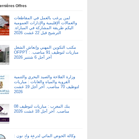
ernières Offres
لمن يرغب بالعمل في المقاطعات
والعمالات الإقليمية والإدارات العمومية
اليكم طريقة المشاركة في المباراة.
الترشيح قبل 22 غشت 2026
مكتب التكوين المهني وإنعاش الشغل
OFPPT : مباريات لتوظيف 91 مناصب.
آخر أجل 6 شتنبر 2026
وزارة الفلاحة والصيد البحري والتنمية
القروية والمياه والغابات : مباريات
لتوظيف 70 مناصب. آخر أجل 19 غشت
2026
بنك المغرب : مباريات لتوظيف 08
مناصب. آخر أجل 18 غشت 2026
وكالة الحوض المائي لدرعة واد نون :