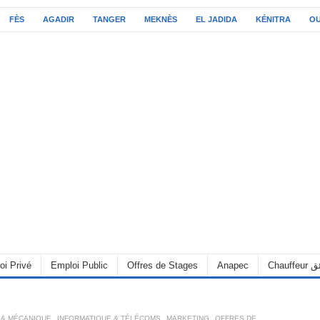
FÈS
AGADIR
TANGER
MEKNÈS
EL JADIDA
KÉNITRA
O
oi Privé
Emploi Public
Offres de Stages
Anapec
Chauff
 & MÉCANIQUE
,
INFORMATIQUE & TÉLÉCOMS
,
MARKETING
,
OFFRES DE