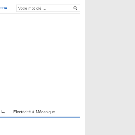
UJDA
eur سائق
Electricité & Mécanique