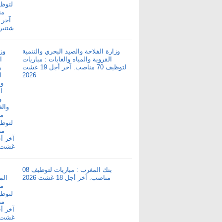
وزارة الفلاحة والصيد البحري والتنمية
القروية والمياه والغابات : مباريات
لتوظيف 70 مناصب. آخر أجل 19 غشت
2026
بنك المغرب : مباريات لتوظيف 08
مناصب. آخر أجل 18 غشت 2026