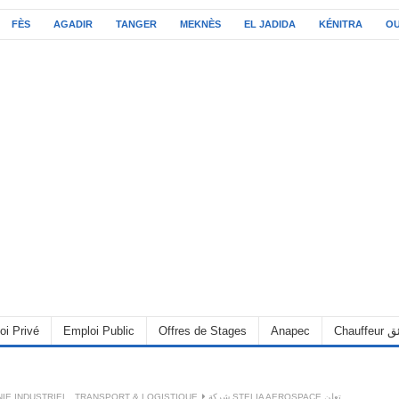
FÈS
AGADIR
TANGER
MEKNÈS
EL JADIDA
KÉNITRA
O
oi Privé
Emploi Public
Offres de Stages
Anapec
Chauff
IE INDUSTRIEL
,
TRANSPORT & LOGISTIQUE
شركة STELIA AEROSPACE تعلن