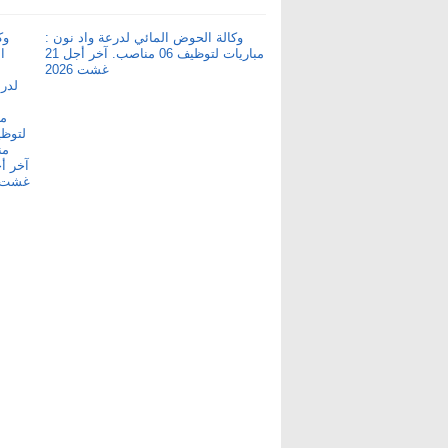
وكالة الحوض المائي لدرعة واد نون :
مباريات لتوظيف 06 مناصب. آخر أجل 21
غشت 2026