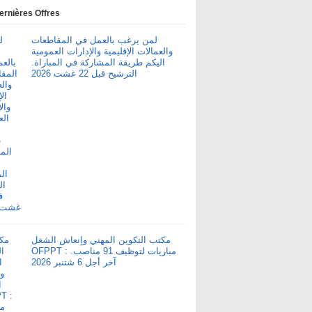
ernières Offres
لمن يرغب بالعمل في المقاطعات
والعمالات الإقليمية والإدارات العمومية
اليكم طريقة المشاركة في المباراة.
الترشيح قبل 22 غشت 2026
مكتب التكوين المهني وإنعاش الشغل
OFPPT : مباريات لتوظيف 91 مناصب.
آخر أجل 6 شتنبر 2026