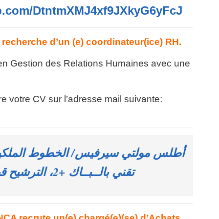
pp.com/DtntmXMJ4xf9JXkyG6yFcJ
recherche d’un (e) coordinateur(ice) RH.
5 en Gestion des Relations Humaines avec une
re votre CV sur l’adresse mail suivante:
تقني بالــبــاك +2، الترشيح قبل 7 يونيو 2023
recrute un(e) chargé(e)(se) d’Achats