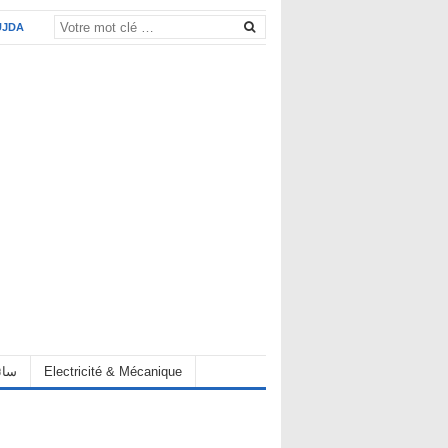
UJDA
eur سائق
Electricité & Mécanique