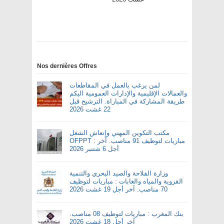
Nos dernières Offres
لمن يرغب بالعمل في المقاطعات
والعمالات الإقليمية والإدارات العمومية اليكم
طريقة المشاركة في المباراة. الترشيح قبل
22 غشت 2026
مكتب التكوين المهني وإنعاش الشغل
OFPPT : مباريات لتوظيف 91 مناصب. آخر
أجل 6 شتنبر 2026
وزارة الفلاحة والصيد البحري والتنمية
القروية والمياه والغابات : مباريات لتوظيف
70 مناصب. آخر أجل 19 غشت 2026
بنك المغرب : مباريات لتوظيف 08 مناصب.
آخر أجل 18 غشت 2026