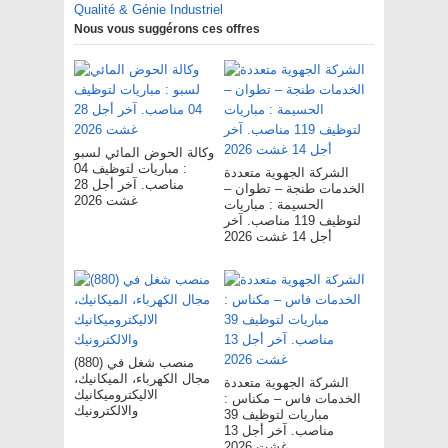
Qualité & Génie Industriel
Nous vous suggérons ces offres
وكالة الحوض المائي لسبو
: مباريات لتوظيف 04
الشركة الجهوية متعددة
مناصب. آخر أجل 28
الخدمات طنجة – تطوان –
غشت 2026
الحسيمة : مباريات
لتوظيف 119 مناصب. آخر
أجل 14 غشت 2026
(880) منصب شغل في
مجال الكهرباء، الميكانيك،
الشركة الجهوية متعددة
الاليكتروميكانيك
الخدمات فاس – مکناس :
والالكترونيك
مباريات لتوظيف 39
مناصب. آخر أجل 13
غشت 2026