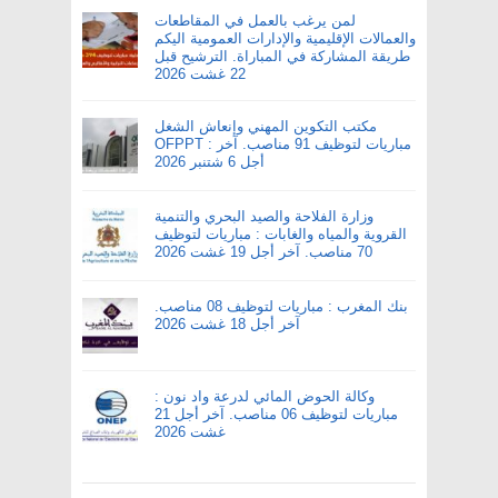
لمن يرغب بالعمل في المقاطعات
والعمالات الإقليمية والإدارات العمومية اليكم
طريقة المشاركة في المباراة. الترشيح قبل
22 غشت 2026
مكتب التكوين المهني وإنعاش الشغل
OFPPT : مباريات لتوظيف 91 مناصب. آخر
أجل 6 شتنبر 2026
وزارة الفلاحة والصيد البحري والتنمية
القروية والمياه والغابات : مباريات لتوظيف
70 مناصب. آخر أجل 19 غشت 2026
بنك المغرب : مباريات لتوظيف 08 مناصب.
آخر أجل 18 غشت 2026
وكالة الحوض المائي لدرعة واد نون :
مباريات لتوظيف 06 مناصب. آخر أجل 21
غشت 2026