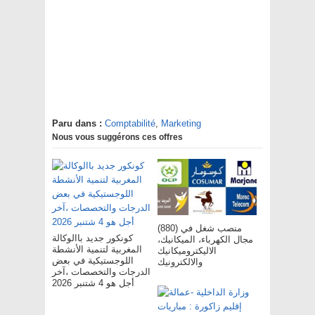
Paru dans :
Comptabilité
,
Marketing
Nous vous suggérons ces offres
(880) منصب شغل في
كونكور جديد باالوكالة
مجال الكهرباء، الميكانيك،
المغربية لتنمية الأنشطة
الاليكتروميكانيك
اللوجستيكية في بعض
والالكترونيك
الدرجات والتخصصات ،آخر
أجل هو 4 شتنبر 2026