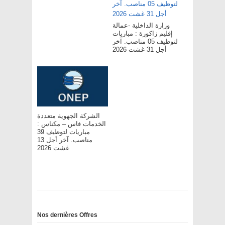
وزارة الداخلية -عمالة
إقليم زاكورة : مباريات
لتوظيف 05 مناصب. آخر
أجل 31 غشت 2026
الشركة الجهوية متعددة
الخدمات فاس – مکناس :
مباريات لتوظيف 39
مناصب. آخر أجل 13
غشت 2026
Nos dernières Offres