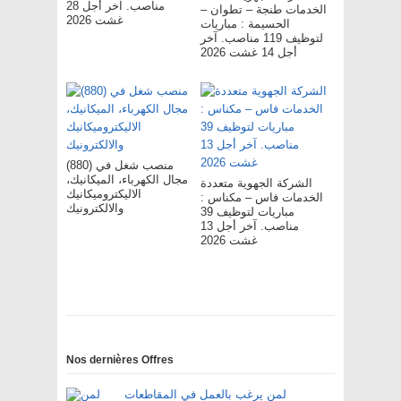
مناصب. آخر أجل 28
الخدمات طنجة – تطوان –
غشت 2026
الحسيمة : مباريات
لتوظيف 119 مناصب. آخر
أجل 14 غشت 2026
(880) منصب شغل في
مجال الكهرباء، الميكانيك،
الشركة الجهوية متعددة
الاليكتروميكانيك
الخدمات فاس – مکناس :
والالكترونيك
مباريات لتوظيف 39
مناصب. آخر أجل 13
غشت 2026
Nos dernières Offres
لمن يرغب بالعمل في المقاطعات