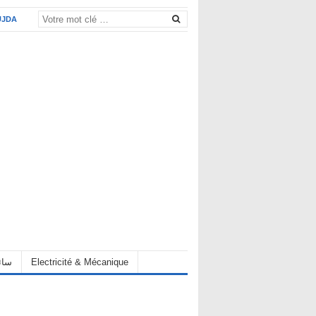
UJDA
eur سائق
Electricité & Mécanique