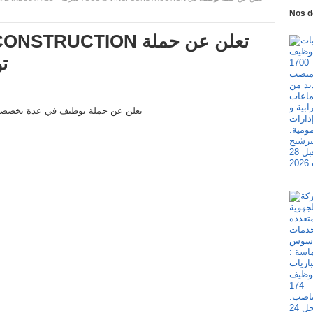
Nos d
ت