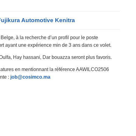
ujikura Automotive Kenitra – أهم اعلانات
elge, à la recherche d’un profil pour le poste
port ayant une expérience min de 3 ans dans ce volet.
e Oulfa, Hay hassani, Dar bouazza seront plus favoris.
idatures en mentionnant la référence AAWILCO2506
nte :
job@cosimco.ma