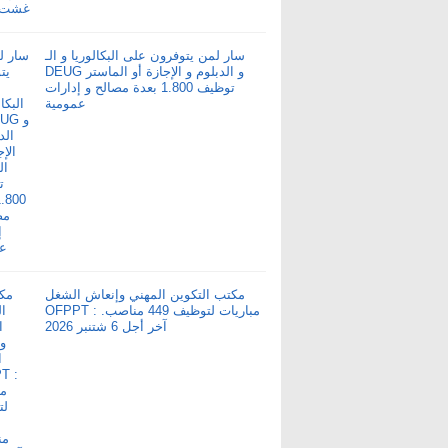
سار لمن يتوفرون على البكالوريا و الـ
DEUG و الدبلوم و الإجازة أو الماستر
توظيف 1.800 بعدة مصالح و إدارات
عمومية
مكتب التكوين المهني وإنعاش الشغل
OFPPT : مباريات لتوظيف 449 مناصب.
آخر أجل 6 شتنبر 2026