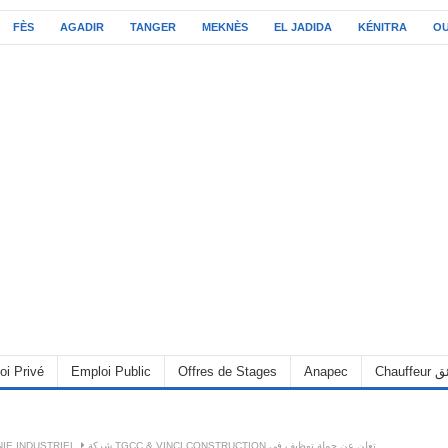
FÈS
AGADIR
TANGER
MEKNÈS
EL JADIDA
KÉNITRA
O
oi Privé
Emploi Public
Offres de Stages
Anapec
Chauff
IE INDUSTRIEL
شركة TGCC & VINCI CONSTRUCTION تعلن عن حملة توظيف في