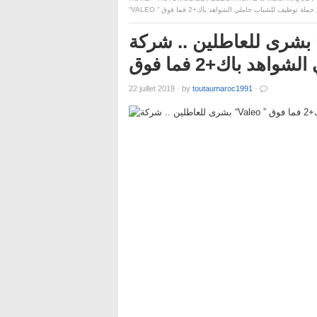
“VALEO ” لة توظيف للشباب حاملي الشواهد باك+2 فما فوق
بشرى للعاطلين .. شركة “Valeo ” تطلق حملة توظيف
اهد باك+2 فما فوق
22 juillet 2019
·
by
toutaumaroc1991
·