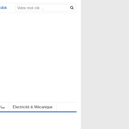
UJDA
eur سائق
Electricité & Mécanique