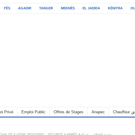
FÈS
AGADIR
TANGER
MEKNÈS
EL JADIDA
KÉNITRA
O
oi Privé
Emploi Public
Offres de Stages
Anapec
Chauff
QUALITÉ & GÉNIE INDUSTRIEL
,
SÉCURITÉ & ARMÉE
بشرى للعاطلين .. شركة