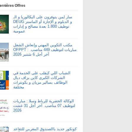
ernières Offres
سار لمن يتوفرون على البكالوريا و الـ
DEUG و الدبلوم و الإجازة أو الماستر
توظيف 1.800 بعدة مصالح و إدارات
عمومية
مكتب التكوين المهني وإنعاش الشغل
OFPPT : مباريات لتوظيف 449 مناصب.
آخر أجل 6 شتنبر 2026
الشباب اللي كيقلب على الخدمة في
الشركات الكبرى كاين بزاف ديال
الوظائف بسالير مزيان و بكونترات
مختلفة
الوكالة الحضرية للرباط وسلا : مباريات
لتوظيف 07 مناصب. آخر أجل 31 غشت
2026
كونكور جديد باالصندوق المغربي للتقاعد