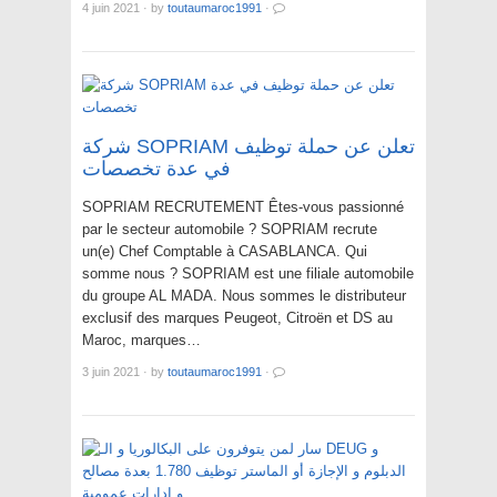
4 juin 2021
·
by
toutaumaroc1991
·
شركة SOPRIAM تعلن عن حملة توظيف
في عدة تخصصات
SOPRIAM RECRUTEMENT Êtes-vous passionné
par le secteur automobile ? SOPRIAM recrute
un(e) Chef Comptable à CASABLANCA. Qui
somme nous ? SOPRIAM est une filiale automobile
du groupe AL MADA. Nous sommes le distributeur
exclusif des marques Peugeot, Citroën et DS au
Maroc, marques…
3 juin 2021
·
by
toutaumaroc1991
·