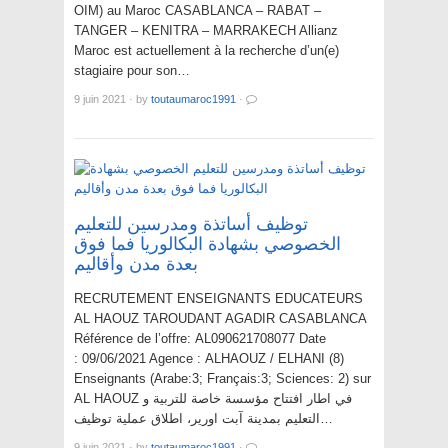
OIM) au Maroc CASABLANCA – RABAT –
TANGER – KENITRA – MARRAKECH Allianz
Maroc est actuellement à la recherche d’un(e)
stagiaire pour son…
9 juin 2021
·
by
toutaumaroc1991
·
توظيف أساتذة ومدرسين للتعليم
الخصوصي بشهادة البكالوريا فما فوق
بعدة مدن وأقاليم
RECRUTEMENT ENSEIGNANTS EDUCATEURS
AL HAOUZ TAROUDANT AGADIR CASABLANCA
Référence de l’offre: AL090621708077 Date
: 09/06/2021 Agence : ALHAOUZ / ELHANI (8)
Enseignants (Arabe:3; Français:3; Sciences: 2) sur
AL HAOUZ في اطار افتتاح مؤسسة خاصة للتربية و
التعليم بمدينة آبت اورير، اطلاق عملية توظيف…
9 juin 2021
·
by
toutaumaroc1991
·