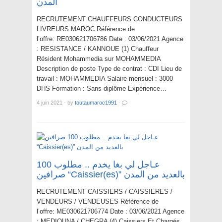
المدن
RECRUTEMENT CHAUFFEURS CONDUCTEURS
LIVREURS MAROC Référence de
l’offre: RE030621706786 Date : 03/06/2021 Agence
: RESISTANCE / KANNOUE (1) Chauffeur
Résident Mohammedia sur MOHAMMEDIA
Description de poste Type de contrat : CDI Lieu de
travail : MOHAMMEDIA Salaire mensuel : 3000
DHS Formation : Sans diplôme Expérience…
4 juin 2021
·
by
toutaumaroc1991
·
عـاجل لي بغا يخدم .. مطلوب 100
صرافين “Caissier(es)” بالعديد من المدن
RECRUTEMENT CAISSIERS / CAISSIERES /
VENDEURS / VENDEUSES Référence de
l’offre: ME030621706774 Date : 03/06/2021 Agence
: MEDIOUNA / CHEGRA (4) Caissiers Et Chargés