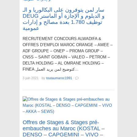
سار لمن يتوفرون على البكالوريا و الـ
DEUG و الدبلوم و الإجازة أو الماستر
توظيف 1.780 بعدة مصالح و إدارات
عمومية
RECRUTEMENT CONCOURS ALWADIFA &
OFFRES D’EMPLOI MAROC ORANGE – AMEE –
ADF GROUPE – ONEP – PROMA GROUP –
CNSS – SAINT GOBAIN – VALEO – PETROM –
DELTA HOLDING – AL OMRANE HOLDING –
FINEA كتوضيح لمن يريد العمل…
3 juin 2021
·
by
toutaumaroc1991
·
Offres de Stages & Stages pré-
embauches au Maroc (KOSTAL –
DENSO – CAPGEMINI – VIVO –