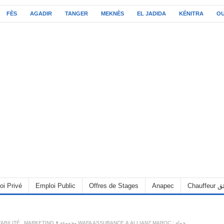
FÈS
AGADIR
TANGER
MEKNÈS
EL JADIDA
KÉNITRA
O
oi Privé
Emploi Public
Offres de Stages
Anapec
Chauff
ABILITÉ
,
MARKETING
مجموعة WAFA ASSURANCE & ALLIANZ MAROC : حملة