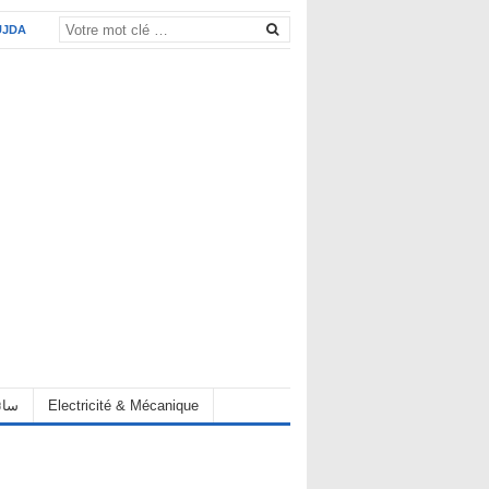
UJDA
eur سائق
Electricité & Mécanique