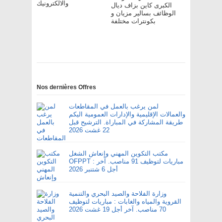
والالكترونيك
الكبرى كاين بزاف ديال
الوظائف بسالير مزيان و
بكونترات مختلفة
Nos dernières Offres
لمن يرغب بالعمل في المقاطعات
والعمالات الإقليمية والإدارات العمومية اليكم
طريقة المشاركة في المباراة. الترشيح قبل
22 غشت 2026
مكتب التكوين المهني وإنعاش الشغل
OFPPT : مباريات لتوظيف 91 مناصب. آخر
أجل 6 شتنبر 2026
وزارة الفلاحة والصيد البحري والتنمية
القروية والمياه والغابات : مباريات لتوظيف
70 مناصب. آخر أجل 19 غشت 2026