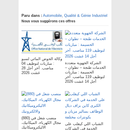
Paru dans :
Automobile
,
Qualité & Génie Industriel
Nous vous suggérons ces offres
وكالة الحوض المائي لسبو
الشركة الجهوية متعددة
: مباريات لتوظيف 04
الخدمات طنجة – تطوان –
مناصب. آخر أجل 28
الحسيمة : مباريات
غشت 2026
لتوظيف 119 مناصب. آخر
أجل 14 غشت 2026
(880) منصب شغل في
مجال الكهرباء، الميكانيك،
الشباب اللي كيقلب على
الاليكتروميكانيك
الخدمة في الشركات