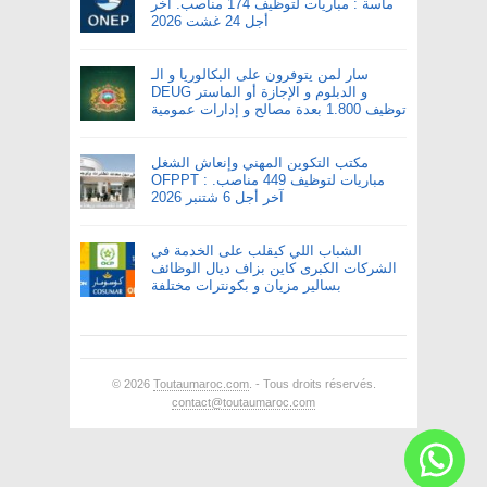
ماسة : مباريات لتوظيف 174 مناصب. آخر
أجل 24 غشت 2026
سار لمن يتوفرون على البكالوريا و الـ
DEUG و الدبلوم و الإجازة أو الماستر
توظيف 1.800 بعدة مصالح و إدارات عمومية
مكتب التكوين المهني وإنعاش الشغل
OFPPT : مباريات لتوظيف 449 مناصب.
آخر أجل 6 شتنبر 2026
الشباب اللي كيقلب على الخدمة في
الشركات الكبرى كاين بزاف ديال الوظائف
بسالير مزيان و بكونترات مختلفة
© 2026
Toutaumaroc.com
. - Tous droits réservés.
contact@toutaumaroc.com