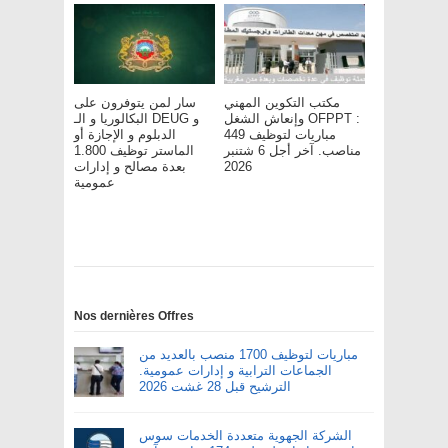
مكتب التكوين المهني
سار لمن يتوفرون على
وإنعاش الشغل OFPPT :
البكالوريا و الـ DEUG و
مباريات لتوظيف 449
الدبلوم و الإجازة أو
مناصب. آخر أجل 6 شتنبر
الماستر توظيف 1.800
بعدة مصالح و إدارات
2026
عمومية
Nos dernières Offres
مباريات لتوظيف 1700 منصب بالعديد من
الجماعات الترابية و إدارات عمومية.
الترشيح قبل 28 غشت 2026
الشركة الجهوية متعددة الخدمات سوس