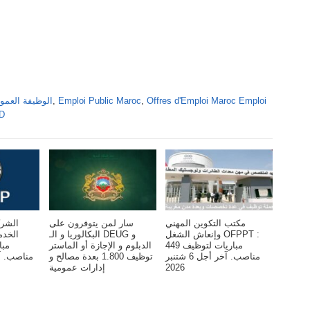
Offres d'Emploi Maroc Emploi
,
Emploi Public Maroc
,
Alwadifa Maroc 2026 الوظ
DD
مكتب التكوين المهني
سار لمن يتوفرون على
الشرك
وإنعاش الشغل OFPPT :
البكالوريا و الـ DEUG و
الخد
مباريات لتوظيف 449
الدبلوم و الإجازة أو الماستر
مناصب. آخر أجل 6 شتنبر
توظيف 1.800 بعدة مصالح و
2026
إدارات عمومية