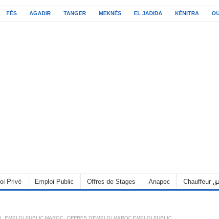
FÈS
AGADIR
TANGER
MEKNÈS
EL JADIDA
KÉNITRA
O
C سائق
Anapec
Offres de Stages
Emploi Public
oi Privé
OFFRES D'EMPLOI MAROC EMPLOI PUBLIC
,
EMPLOI PUBLIC MAROC
,
6