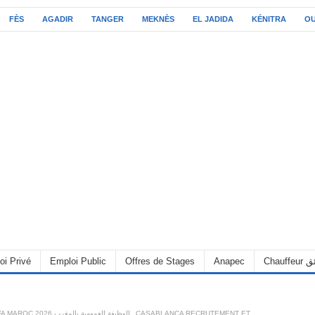
FÈS
AGADIR
TANGER
MEKNÈS
EL JADIDA
KÉNITRA
O
C سائق
Anapec
Offres de Stages
Emploi Public
oi Privé
CASABLANCA RECRUTEMENT ET
,
ALWADIFA MAROC 2026 الوظيفة العمومية بالمغرب