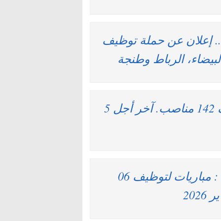
300 درهم شهريا .. إعلان عن حملة توظيف
يضاء، الرباط وطنجة
وزارة التجهيز والماء : مباريات لتوظيف 142 مناصب. آخر أجل 5
وكالة الحوض المائي لدرعة واد نون : مباريات لتوظيف 06