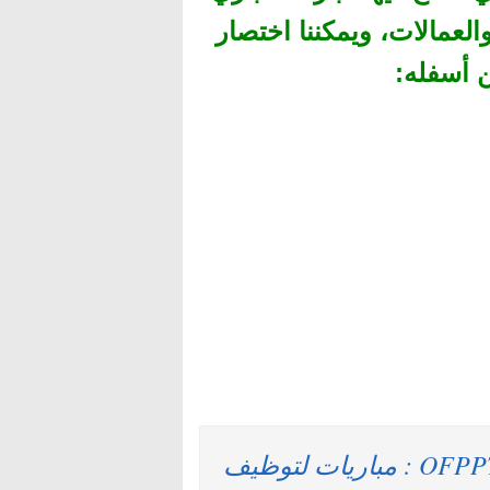
لعمالات، ويمكننا اختصار
 أسفله
:
مكتب التكوين المهني وإنعاش الشغل OFPPT : مباريات لتوظيف