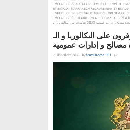
EMPLOI
,
EL JADIDA RECRUTEMENT ET EMPLOI
,
EMP
ET EMPLOI
,
MARRAKECH RECRUTEMENT ET EMPLOI
EMPLOI
,
OFFRES D'EMPLOI MAROC EMPLOI PUBLIC
EMPLOI
,
RABAT RECRUTEMENT ET EMPLOI
,
TANGER
لى البكالوريا و الـ DEUG و الدبلوم و
20 décembre 2025
·
by
toutaumaroc1991
·