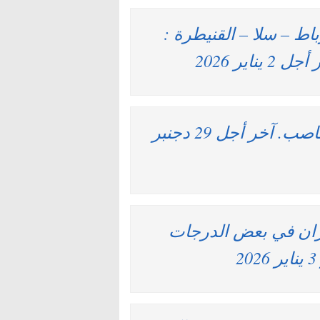
اط – سلا – القنيطرة :
وزارة العدل : مباريات لتوظيف 120 مناصب. آخر أجل 29 دجنبر
مران في بعض الدرجات