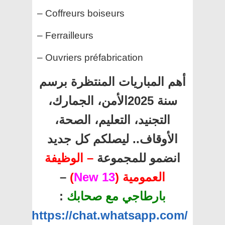
– Coffreurs boiseurs
– Ferrailleurs
– Ouvriers préfabrication
أهم المباريات المنتظرة برسم
سنة 2025الأمن، الجمارك،
التجنيد، التعليم، الصحة،
الأوقاف.. ليصلكم كل جديد
انضمو للمجموعة
– الوظيفة
–
)
13 New
العمومية (
:
بارطاجي مع صحابك
https://chat.whatsapp.com/