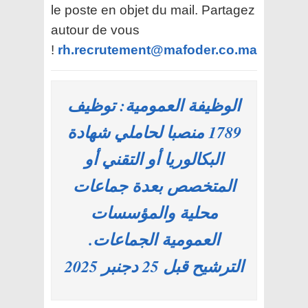
le poste en objet du mail. Partagez
autour de vous
!
rh.recrutement@mafoder.co.ma
الوظيفة العمومية: توظيف
1789 منصبا لحاملي شهادة
البكالوريا أو التقني أو
المتخصص بعدة جماعات
محلية والمؤسسات
العمومية الجماعات.
الترشيح قبل 25 دجنبر 2025