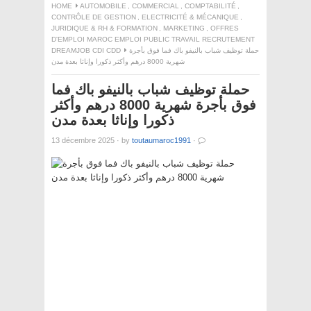
HOME
AUTOMOBILE
,
COMMERCIAL
,
COMPTABILITÉ
,
CONTRÔLE DE GESTION
,
ELECTRICITÉ & MÉCANIQUE
,
JURIDIQUE & RH & FORMATION
,
MARKETING
,
OFFRES
D'EMPLOI MAROC EMPLOI PUBLIC TRAVAIL RECRUTEMENT
DREAMJOB CDI CDD
حملة توظيف شباب بالنيفو باك فما فوق بأجرة
شهرية 8000 درهم وأكثر ذكورا وإناثا بعدة مدن
حملة توظيف شباب بالنيفو باك فما
فوق بأجرة شهرية 8000 درهم وأكثر
ذكورا وإناثا بعدة مدن
13 décembre 2025
·
by
toutaumaroc1991
·