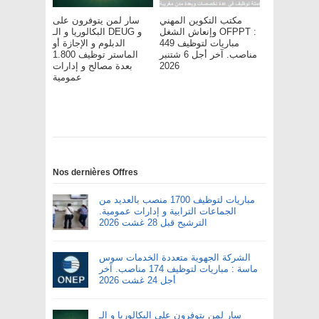
مكتب التكوين المهني
سار لمن يتوفرون على
وإنعاش الشغل OFPPT :
البكالوريا و الـ DEUG و
مباريات لتوظيف 449
الدبلوم و الإجازة أو
مناصب. آخر أجل 6 شتنبر
الماستر توظيف 1.800
2026
بعدة مصالح و إدارات
عمومية
Nos dernières Offres
مباريات لتوظيف 1700 منصب بالعديد من
الجماعات الترابية و إدارات عمومية.
الترشيح قبل 28 غشت 2026
الشركة الجهوية متعددة الخدمات سوس
ماسة : مباريات لتوظيف 174 مناصب. آخر
أجل 24 غشت 2026
سار لمن يتوفرون على البكالوريا و الـ