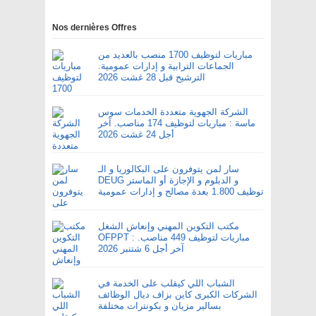
Nos dernières Offres
مباريات لتوظيف 1700 منصب بالعديد من
الجماعات الترابية و إدارات عمومية.
الترشيح قبل 28 غشت 2026
الشركة الجهوية متعددة الخدمات سوس
ماسة : مباريات لتوظيف 174 مناصب. آخر
أجل 24 غشت 2026
سار لمن يتوفرون على البكالوريا و الـ
DEUG و الدبلوم و الإجازة أو الماستر
توظيف 1.800 بعدة مصالح و إدارات عمومية
مكتب التكوين المهني وإنعاش الشغل
OFPPT : مباريات لتوظيف 449 مناصب.
آخر أجل 6 شتنبر 2026
الشباب اللي كيقلب على الخدمة في
الشركات الكبرى كاين بزاف ديال الوظائف
بسالير مزيان و بكونترات مختلفة