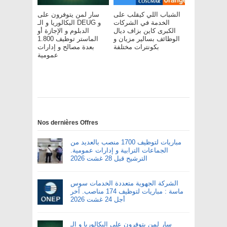
الشباب اللي كيقلب على
سار لمن يتوفرون على
الخدمة في الشركات
البكالوريا و الـ DEUG و
الكبرى كاين بزاف ديال
الدبلوم و الإجازة أو
الوظائف بسالير مزيان و
الماستر توظيف 1.800
بكونترات مختلفة
بعدة مصالح و إدارات
عمومية
Nos dernières Offres
مباريات لتوظيف 1700 منصب بالعديد من
الجماعات الترابية و إدارات عمومية.
الترشيح قبل 28 غشت 2026
الشركة الجهوية متعددة الخدمات سوس
ماسة : مباريات لتوظيف 174 مناصب. آخر
أجل 24 غشت 2026
سار لمن يتوفرون على البكالوريا و الـ