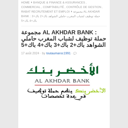
HOME
BANQUE & FINANCE & ASSURANCES
,
COMMERCIAL
,
COMPTABILITÉ
,
CONTRÔLE DE GESTION
,
RABAT RECRUTEMENT ET EMPLOI
مجموعة AL AKHDAR
BANK : حملة توظيف لشباب المغرب حاملي الشواهد باك+2 باك+3
باك+4 باك+5
مجموعة AL AKHDAR BANK :
حملة توظيف لشباب المغرب حاملي
الشواهد باك+2 باك+3 باك+4 باك+5
17 août 2024
·
by
toutaumaroc1991
·