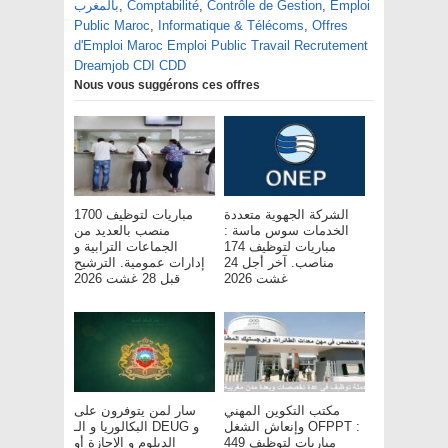
Emploi
,
Contrôle de Gestion
,
Comptabilité
,
بالمغرب
Public Maroc
,
Informatique & Télécoms
,
Offres
d'Emploi Maroc Emploi Public Travail Recrutement
Dreamjob CDI CDD
Nous vous suggérons ces offres
الشركة الجهوية متعددة
مباريات لتوظيف 1700
الخدمات سوس ماسة :
منصب بالعديد من
مباريات لتوظيف 174
الجماعات الترابية و
مناصب. آخر أجل 24
إدارات عمومية. الترشيح
غشت 2026
قبل 28 غشت 2026
مكتب التكوين المهني
سار لمن يتوفرون على
وإنعاش الشغل OFPPT :
البكالوريا و الـ DEUG و
مباريات لتوظيف 449
الدبلوم و الإجازة أو