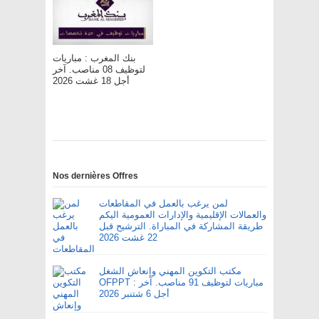
بنك المغرب : مباريات
لتوظيف 08 مناصب. آخر
أجل 18 غشت 2026
Nos dernières Offres
لمن يرغب بالعمل في المقاطعات
والعمالات الإقليمية والإدارات العمومية اليكم
طريقة المشاركة في المباراة. الترشيح قبل
22 غشت 2026
مكتب التكوين المهني وإنعاش الشغل
OFPPT : مباريات لتوظيف 91 مناصب. آخر
أجل 6 شتنبر 2026