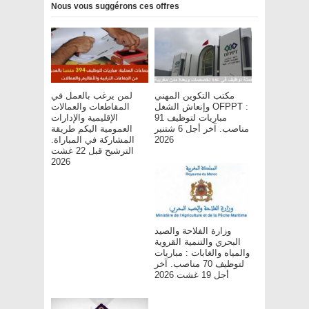
Nous vous suggérons ces offres
مكتب التكوين المهني
لمن يرغب بالعمل في
وإنعاش الشغل OFPPT :
المقاطعات والعمالات
مباريات لتوظيف 91
الإقليمية والإدارات
مناصب. آخر أجل 6 شتنبر
العمومية اليكم طريقة
المشاركة في المباراة.
2026
الترشيح قبل 22 غشت
2026
وزارة الفلاحة والصيد
البحري والتنمية القروية
والمياه والغابات : مباريات
لتوظيف 70 مناصب. آخر
أجل 19 غشت 2026