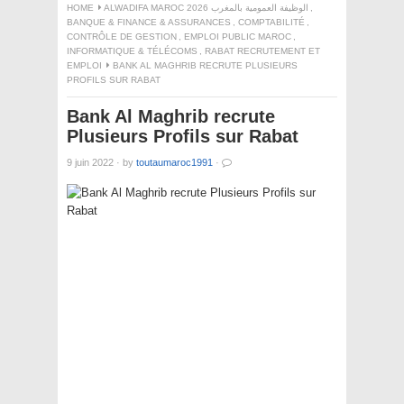
HOME
ALWADIFA MAROC 2026 الوظيفة العمومية بالمغرب
,
BANQUE & FINANCE & ASSURANCES
,
COMPTABILITÉ
,
CONTRÔLE DE GESTION
,
EMPLOI PUBLIC MAROC
,
INFORMATIQUE & TÉLÉCOMS
,
RABAT RECRUTEMENT ET
EMPLOI
BANK AL MAGHRIB RECRUTE PLUSIEURS
PROFILS SUR RABAT
Bank Al Maghrib recrute
Plusieurs Profils sur Rabat
9 juin 2022
·
by
toutaumaroc1991
·