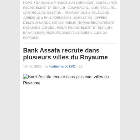
HOME
BANQUE & FINANCE & ASSURANCES
,
CASABLANCA
RECRUTEMENT ET EMPLOI
,
COMMERCIAL
,
COMPTABILITÉ
,
CONTRÔLE DE GESTION
,
INFORMATIQUE & TÉLÉCOMS
,
JURIDIQUE & RH & FORMATION
,
MARKETING
,
OFFRES
D'EMPLOI MAROC EMPLOI PUBLIC TRAVAIL RECRUTEMENT
DREAMJOB CDI CDD
,
RABAT RECRUTEMENT ET EMPLOI
BANK ASSAFA RECRUTE DANS PLUSIEURS VILLES DU
ROYAUME
Bank Assafa recrute dans
plusieurs villes du Royaume
13 mai 2022
·
by
toutaumaroc1991
·