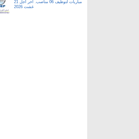
مباريات لتوظيف 06 مناصب. آخر أجل 21
غشت 2026