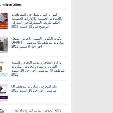
ernières Offres
لمن يرغب بالعمل في المقاطعات
والعمالات الإقليمية والإدارات العمومية
اليكم طريقة المشاركة في المباراة.
الترشيح قبل 22 غشت 2026
مكتب التكوين المهني وإنعاش الشغل
OFPPT : مباريات لتوظيف 91 مناصب.
آخر أجل 6 شتنبر 2026
وزارة الفلاحة والصيد البحري والتنمية
القروية والمياه والغابات : مباريات
لتوظيف 70 مناصب. آخر أجل 19 غشت
2026
بنك المغرب : مباريات لتوظيف 08
مناصب. آخر أجل 18 غشت 2026
وكالة الحوض المائي لدرعة واد نون :