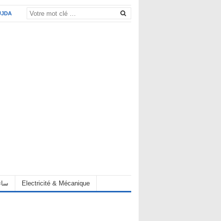
UJDA
eur سائق
Electricité & Mécanique