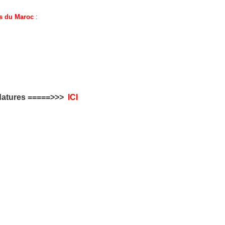
is du Maroc
:
datures
=====>>>
ICI