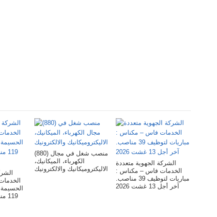
(880) منصب شغل في مجال
الكهرباء، الميكانيك،
الشركة الجهوية متعددة
الاليكتروميكانيك والالكترونيك
الخدمات فاس – مکناس :
الشرك
مباريات لتوظيف 39 مناصب.
الخدم –
آخر أجل 13 غشت 2026
الحسيمة 