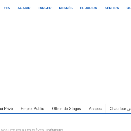
FÈS
AGADIR
TANGER
MEKNÈS
EL JADIDA
KÉNITRA
O
oi Privé
Emploi Public
Offres de Stages
Anapec
Chauff
 MOBILITÉ POUR LES ÉLÈVES INGÉNIEURS