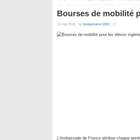
Bourses de mobilité p
15 mai 2016
·
by
toutaumaroc1991
·
L’Ambassade de France attribue chaque année,