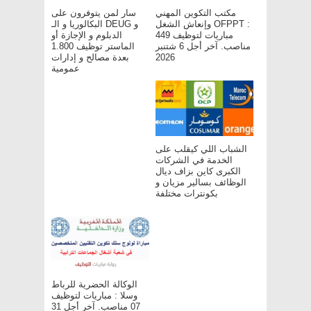
مكتب التكوين المهني
سار لمن يتوفرون على
وإنعاش الشغل OFPPT :
البكالوريا و الـ DEUG و
مباريات لتوظيف 449
الدبلوم و الإجازة أو
مناصب. آخر أجل 6 شتنبر
الماستر توظيف 1.800
2026
بعدة مصالح و إدارات
عمومية
الشباب اللي كيقلب على
الخدمة في الشركات
الكبرى كاين بزاف ديال
الوظائف بسالير مزيان و
بكونترات مختلفة
الوكالة الحضرية للرباط
وسلا : مباريات لتوظيف
07 مناصب. آخر أجل 31